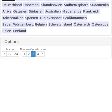
Deutschland
Dänemark
Skandinavien
Südhemisphäre
Südamerika
Afrika
Ostasien
Südasien
Australien
Niederlande
Frankreich
Italien/Balkan
Spanien
Türkei/Nahost
Großbritannien
Baden Württemberg
Belgien
Schweiz
Island
Österreich
Osteuropa
Polen
Finnland
Options
Intervall
Number of panels in row
6
12
24
1
2
3
4
6