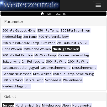
Toggle
naviga
Alle Modelle
Parameter
500 hPa Geopot. Höhe
850 hPa Temp.
850 hPa Stromlinien
Niederschlag
2m Temp
700 hPa Vertikalbew
850 hPa Pot. Äquiv. Temp
10m Wind
2m Taupunkt
CAPE/LI
Hohe Wolken
Mittelhohe Wolken
Niedrige Wolken
700 hPa Rel. Feuchte
Min/Max Temp.
Gesamtniederschlag
Spitzenwind
2m Rel. feuchte
300 hPa Wind
200 hPa Wind
Gesamtbedeckungsgrad
Gesamtschneehöhe
Neuschneehöhe
Gesamt-Neuschnee
Mittl. Wolken
850 hPa Temp. Abweichung
500 hPa Wind
50 hPa Temp
Schnee/Eis
Wellenhoehe
Niederschlagsform
Gebiet
Europa
Nordhemisphäre
Mitteleuropa
Alpen
Nordamerika