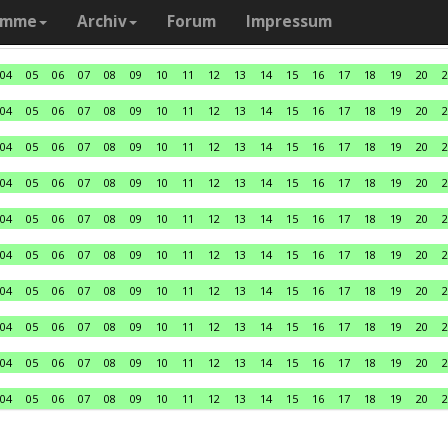
amme
Archiv
Forum
Impressum
04
05
06
07
08
09
10
11
12
13
14
15
16
17
18
19
20
2
04
05
06
07
08
09
10
11
12
13
14
15
16
17
18
19
20
2
04
05
06
07
08
09
10
11
12
13
14
15
16
17
18
19
20
2
04
05
06
07
08
09
10
11
12
13
14
15
16
17
18
19
20
2
04
05
06
07
08
09
10
11
12
13
14
15
16
17
18
19
20
2
04
05
06
07
08
09
10
11
12
13
14
15
16
17
18
19
20
2
04
05
06
07
08
09
10
11
12
13
14
15
16
17
18
19
20
2
04
05
06
07
08
09
10
11
12
13
14
15
16
17
18
19
20
2
04
05
06
07
08
09
10
11
12
13
14
15
16
17
18
19
20
2
04
05
06
07
08
09
10
11
12
13
14
15
16
17
18
19
20
2