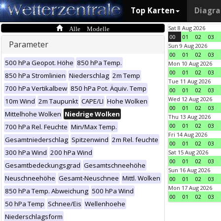
Top Karten
Diagr
Alle Modelle
Sat 8 Aug 2026
00
01
02
03
Parameter
Sun 9 Aug 2026
00
01
02
03
500 hPa Geopot. Höhe
850 hPa Temp.
Mon 10 Aug 2026
00
01
02
03
850 hPa Stromlinien
Niederschlag
2m Temp
Tue 11 Aug 2026
700 hPa Vertikalbew
850 hPa Pot. Äquiv. Temp
00
01
02
03
Wed 12 Aug 2026
10m Wind
2m Taupunkt
CAPE/LI
Hohe Wolken
00
01
02
03
Mittelhohe Wolken
Niedrige Wolken
Thu 13 Aug 2026
00
01
02
03
700 hPa Rel. Feuchte
Min/Max Temp.
Fri 14 Aug 2026
Gesamtniederschlag
Spitzenwind
2m Rel. feuchte
00
01
02
03
300 hPa Wind
200 hPa Wind
Sat 15 Aug 2026
00
01
02
03
Gesamtbedeckungsgrad
Gesamtschneehöhe
Sun 16 Aug 2026
Neuschneehöhe
Gesamt-Neuschnee
Mittl. Wolken
00
01
02
03
Mon 17 Aug 2026
850 hPa Temp. Abweichung
500 hPa Wind
00
01
02
03
50 hPa Temp
Schnee/Eis
Wellenhoehe
Niederschlagsform