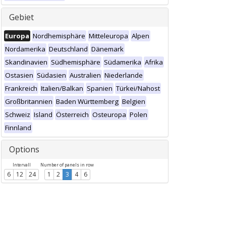
Gebiet
Europa
Nordhemisphäre
Mitteleuropa
Alpen
Nordamerika
Deutschland
Dänemark
Skandinavien
Südhemisphäre
Südamerika
Afrika
Ostasien
Südasien
Australien
Niederlande
Frankreich
Italien/Balkan
Spanien
Türkei/Nahost
Großbritannien
Baden Württemberg
Belgien
Schweiz
Island
Österreich
Osteuropa
Polen
Finnland
Options
Intervall
Number of panels in row
6
12
24
1
2
3
4
6