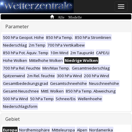
Toggle
naviga
Alle Modelle
Parameter
500 hPa Geopot. Höhe
850 hPa Temp.
850 hPa Stromlinien
Niederschlag
2m Temp
700 hPa Vertikalbew
850 hPa Pot. Äquiv. Temp
10m Wind
2m Taupunkt
CAPE/LI
Hohe Wolken
Mittelhohe Wolken
Niedrige Wolken
700 hPa Rel. Feuchte
Min/Max Temp.
Gesamtniederschlag
Spitzenwind
2m Rel. feuchte
300 hPa Wind
200 hPa Wind
Gesamtbedeckungsgrad
Gesamtschneehöhe
Neuschneehöhe
Gesamt-Neuschnee
Mittl. Wolken
850 hPa Temp. Abweichung
500 hPa Wind
50 hPa Temp
Schnee/Eis
Wellenhoehe
Niederschlagsform
Gebiet
Europa
Nordhemisphäre
Mitteleuropa
Alpen
Nordamerika