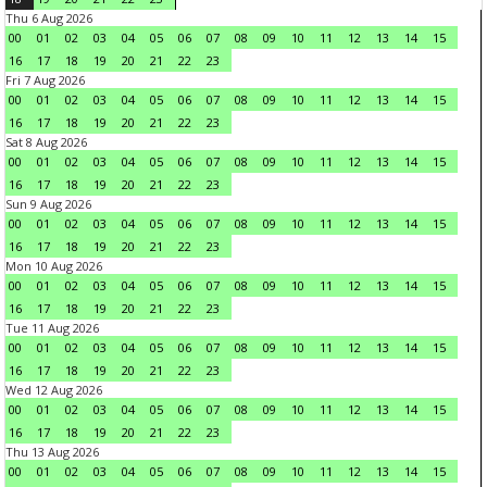
Thu 6 Aug 2026
00
01
02
03
04
05
06
07
08
09
10
11
12
13
14
15
16
17
18
19
20
21
22
23
Fri 7 Aug 2026
00
01
02
03
04
05
06
07
08
09
10
11
12
13
14
15
16
17
18
19
20
21
22
23
Sat 8 Aug 2026
00
01
02
03
04
05
06
07
08
09
10
11
12
13
14
15
16
17
18
19
20
21
22
23
Sun 9 Aug 2026
00
01
02
03
04
05
06
07
08
09
10
11
12
13
14
15
16
17
18
19
20
21
22
23
Mon 10 Aug 2026
00
01
02
03
04
05
06
07
08
09
10
11
12
13
14
15
16
17
18
19
20
21
22
23
Tue 11 Aug 2026
00
01
02
03
04
05
06
07
08
09
10
11
12
13
14
15
16
17
18
19
20
21
22
23
Wed 12 Aug 2026
00
01
02
03
04
05
06
07
08
09
10
11
12
13
14
15
16
17
18
19
20
21
22
23
Thu 13 Aug 2026
00
01
02
03
04
05
06
07
08
09
10
11
12
13
14
15