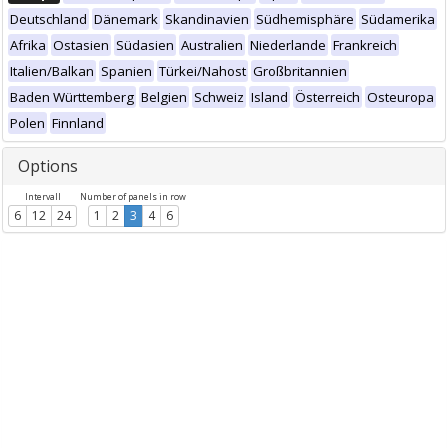
Deutschland
Dänemark
Skandinavien
Südhemisphäre
Südamerika
Afrika
Ostasien
Südasien
Australien
Niederlande
Frankreich
Italien/Balkan
Spanien
Türkei/Nahost
Großbritannien
Baden Württemberg
Belgien
Schweiz
Island
Österreich
Osteuropa
Polen
Finnland
Options
Intervall
Number of panels in row
6
12
24
1
2
3
4
6