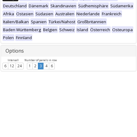
Deutschland
Dänemark
Skandinavien
Südhemisphäre
Südamerika
Afrika
Ostasien
Südasien
Australien
Niederlande
Frankreich
Italien/Balkan
Spanien
Türkei/Nahost
Großbritannien
Baden Württemberg
Belgien
Schweiz
Island
Österreich
Osteuropa
Polen
Finnland
Options
Intervall
Number of panels in row
6
12
24
1
2
3
4
6