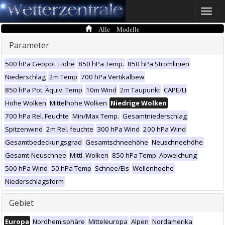
Toggle
naviga
Alle Modelle
Parameter
500 hPa Geopot. Höhe
850 hPa Temp.
850 hPa Stromlinien
Niederschlag
2m Temp
700 hPa Vertikalbew
850 hPa Pot. Äquiv. Temp
10m Wind
2m Taupunkt
CAPE/LI
Hohe Wolken
Mittelhohe Wolken
Niedrige Wolken
700 hPa Rel. Feuchte
Min/Max Temp.
Gesamtniederschlag
Spitzenwind
2m Rel. feuchte
300 hPa Wind
200 hPa Wind
Gesamtbedeckungsgrad
Gesamtschneehöhe
Neuschneehöhe
Gesamt-Neuschnee
Mittl. Wolken
850 hPa Temp. Abweichung
500 hPa Wind
50 hPa Temp
Schnee/Eis
Wellenhoehe
Niederschlagsform
Gebiet
Europa
Nordhemisphäre
Mitteleuropa
Alpen
Nordamerika