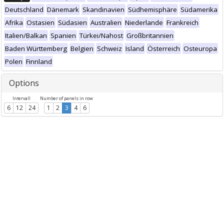
Deutschland
Dänemark
Skandinavien
Südhemisphäre
Südamerika
Afrika
Ostasien
Südasien
Australien
Niederlande
Frankreich
Italien/Balkan
Spanien
Türkei/Nahost
Großbritannien
Baden Württemberg
Belgien
Schweiz
Island
Österreich
Osteuropa
Polen
Finnland
Options
Intervall
Number of panels in row
6
12
24
1
2
3
4
6