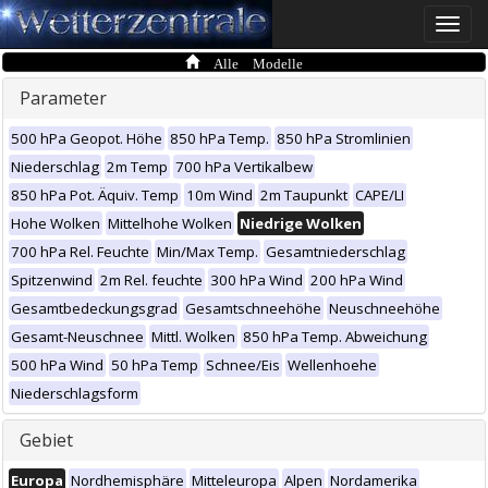
Toggle
naviga
Alle Modelle
Parameter
500 hPa Geopot. Höhe
850 hPa Temp.
850 hPa Stromlinien
Niederschlag
2m Temp
700 hPa Vertikalbew
850 hPa Pot. Äquiv. Temp
10m Wind
2m Taupunkt
CAPE/LI
Hohe Wolken
Mittelhohe Wolken
Niedrige Wolken
700 hPa Rel. Feuchte
Min/Max Temp.
Gesamtniederschlag
Spitzenwind
2m Rel. feuchte
300 hPa Wind
200 hPa Wind
Gesamtbedeckungsgrad
Gesamtschneehöhe
Neuschneehöhe
Gesamt-Neuschnee
Mittl. Wolken
850 hPa Temp. Abweichung
500 hPa Wind
50 hPa Temp
Schnee/Eis
Wellenhoehe
Niederschlagsform
Gebiet
Europa
Nordhemisphäre
Mitteleuropa
Alpen
Nordamerika