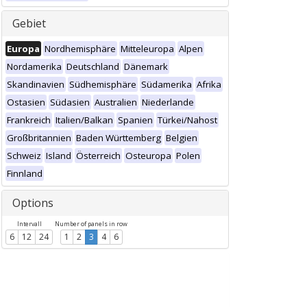
Gebiet
Europa
Nordhemisphäre
Mitteleuropa
Alpen
Nordamerika
Deutschland
Dänemark
Skandinavien
Südhemisphäre
Südamerika
Afrika
Ostasien
Südasien
Australien
Niederlande
Frankreich
Italien/Balkan
Spanien
Türkei/Nahost
Großbritannien
Baden Württemberg
Belgien
Schweiz
Island
Österreich
Osteuropa
Polen
Finnland
Options
Intervall
Number of panels in row
6
12
24
1
2
3
4
6