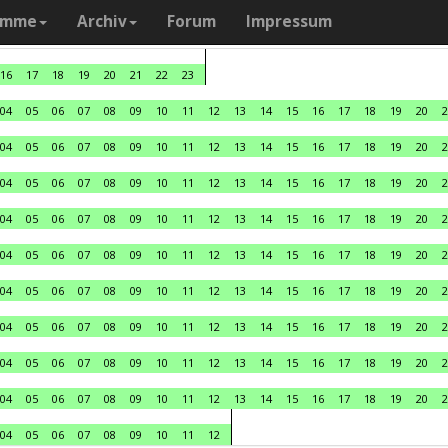
amme
Archiv
Forum
Impressum
16
17
18
19
20
21
22
23
04
05
06
07
08
09
10
11
12
13
14
15
16
17
18
19
20
2
04
05
06
07
08
09
10
11
12
13
14
15
16
17
18
19
20
2
04
05
06
07
08
09
10
11
12
13
14
15
16
17
18
19
20
2
04
05
06
07
08
09
10
11
12
13
14
15
16
17
18
19
20
2
04
05
06
07
08
09
10
11
12
13
14
15
16
17
18
19
20
2
04
05
06
07
08
09
10
11
12
13
14
15
16
17
18
19
20
2
04
05
06
07
08
09
10
11
12
13
14
15
16
17
18
19
20
2
04
05
06
07
08
09
10
11
12
13
14
15
16
17
18
19
20
2
04
05
06
07
08
09
10
11
12
13
14
15
16
17
18
19
20
2
04
05
06
07
08
09
10
11
12