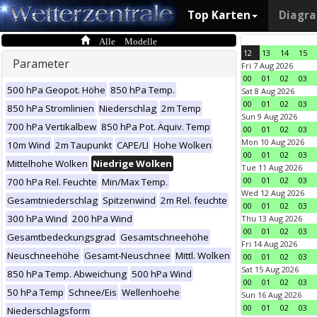
Top Karten
Diagr
Alle Modelle
12
13
14
15
Parameter
Fri 7 Aug 2026
00
01
02
03
500 hPa Geopot. Höhe
850 hPa Temp.
Sat 8 Aug 2026
00
01
02
03
850 hPa Stromlinien
Niederschlag
2m Temp
Sun 9 Aug 2026
700 hPa Vertikalbew
850 hPa Pot. Äquiv. Temp
00
01
02
03
Mon 10 Aug 2026
10m Wind
2m Taupunkt
CAPE/LI
Hohe Wolken
00
01
02
03
Mittelhohe Wolken
Niedrige Wolken
Tue 11 Aug 2026
00
01
02
03
700 hPa Rel. Feuchte
Min/Max Temp.
Wed 12 Aug 2026
Gesamtniederschlag
Spitzenwind
2m Rel. feuchte
00
01
02
03
300 hPa Wind
200 hPa Wind
Thu 13 Aug 2026
00
01
02
03
Gesamtbedeckungsgrad
Gesamtschneehöhe
Fri 14 Aug 2026
Neuschneehöhe
Gesamt-Neuschnee
Mittl. Wolken
00
01
02
03
Sat 15 Aug 2026
850 hPa Temp. Abweichung
500 hPa Wind
00
01
02
03
50 hPa Temp
Schnee/Eis
Wellenhoehe
Sun 16 Aug 2026
00
01
02
03
Niederschlagsform