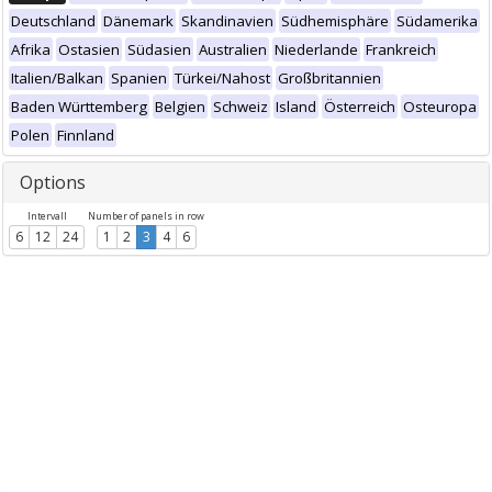
Deutschland
Dänemark
Skandinavien
Südhemisphäre
Südamerika
Afrika
Ostasien
Südasien
Australien
Niederlande
Frankreich
Italien/Balkan
Spanien
Türkei/Nahost
Großbritannien
Baden Württemberg
Belgien
Schweiz
Island
Österreich
Osteuropa
Polen
Finnland
Options
Intervall
Number of panels in row
6
12
24
1
2
3
4
6