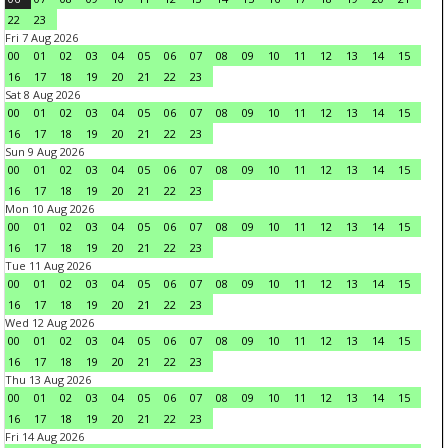
22
23
Fri 7 Aug 2026
00
01
02
03
04
05
06
07
08
09
10
11
12
13
14
15
16
17
18
19
20
21
22
23
Sat 8 Aug 2026
00
01
02
03
04
05
06
07
08
09
10
11
12
13
14
15
16
17
18
19
20
21
22
23
Sun 9 Aug 2026
00
01
02
03
04
05
06
07
08
09
10
11
12
13
14
15
16
17
18
19
20
21
22
23
Mon 10 Aug 2026
00
01
02
03
04
05
06
07
08
09
10
11
12
13
14
15
16
17
18
19
20
21
22
23
Tue 11 Aug 2026
00
01
02
03
04
05
06
07
08
09
10
11
12
13
14
15
16
17
18
19
20
21
22
23
Wed 12 Aug 2026
00
01
02
03
04
05
06
07
08
09
10
11
12
13
14
15
16
17
18
19
20
21
22
23
Thu 13 Aug 2026
00
01
02
03
04
05
06
07
08
09
10
11
12
13
14
15
16
17
18
19
20
21
22
23
Fri 14 Aug 2026