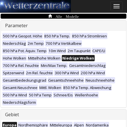
Toggle
naviga
Alle Modelle
Parameter
500 hPa Geopot. Höhe
850 hPa Temp.
850 hPa Stromlinien
Niederschlag
2m Temp
700 hPa Vertikalbew
850 hPa Pot. Äquiv. Temp
10m Wind
2m Taupunkt
CAPE/LI
Hohe Wolken
Mittelhohe Wolken
Niedrige Wolken
700 hPa Rel. Feuchte
Min/Max Temp.
Gesamtniederschlag
Spitzenwind
2m Rel. feuchte
300 hPa Wind
200 hPa Wind
Gesamtbedeckungsgrad
Gesamtschneehöhe
Neuschneehöhe
Gesamt-Neuschnee
Mittl. Wolken
850 hPa Temp. Abweichung
500 hPa Wind
50 hPa Temp
Schnee/Eis
Wellenhoehe
Niederschlagsform
Gebiet
Europa
Nordhemisphäre
Mitteleuropa
Alpen
Nordamerika