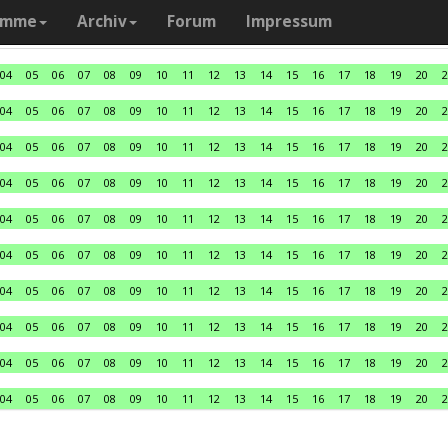
amme
Archiv
Forum
Impressum
04
05
06
07
08
09
10
11
12
13
14
15
16
17
18
19
20
2
04
05
06
07
08
09
10
11
12
13
14
15
16
17
18
19
20
2
04
05
06
07
08
09
10
11
12
13
14
15
16
17
18
19
20
2
04
05
06
07
08
09
10
11
12
13
14
15
16
17
18
19
20
2
04
05
06
07
08
09
10
11
12
13
14
15
16
17
18
19
20
2
04
05
06
07
08
09
10
11
12
13
14
15
16
17
18
19
20
2
04
05
06
07
08
09
10
11
12
13
14
15
16
17
18
19
20
2
04
05
06
07
08
09
10
11
12
13
14
15
16
17
18
19
20
2
04
05
06
07
08
09
10
11
12
13
14
15
16
17
18
19
20
2
04
05
06
07
08
09
10
11
12
13
14
15
16
17
18
19
20
2