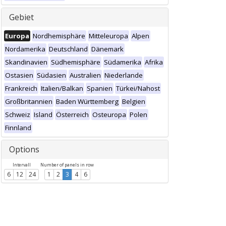
Gebiet
Europa
Nordhemisphäre
Mitteleuropa
Alpen
Nordamerika
Deutschland
Dänemark
Skandinavien
Südhemisphäre
Südamerika
Afrika
Ostasien
Südasien
Australien
Niederlande
Frankreich
Italien/Balkan
Spanien
Türkei/Nahost
Großbritannien
Baden Württemberg
Belgien
Schweiz
Island
Österreich
Osteuropa
Polen
Finnland
Options
Intervall
Number of panels in row
6
12
24
1
2
3
4
6