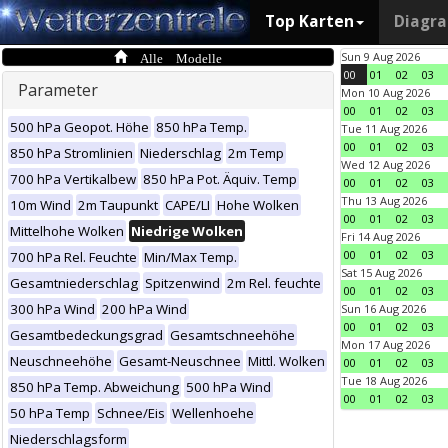
Top Karten
Diagr
Alle Modelle
Sun 9 Aug 2026
00
01
02
03
Parameter
Mon 10 Aug 2026
00
01
02
03
500 hPa Geopot. Höhe
850 hPa Temp.
Tue 11 Aug 2026
00
01
02
03
850 hPa Stromlinien
Niederschlag
2m Temp
Wed 12 Aug 2026
700 hPa Vertikalbew
850 hPa Pot. Äquiv. Temp
00
01
02
03
Thu 13 Aug 2026
10m Wind
2m Taupunkt
CAPE/LI
Hohe Wolken
00
01
02
03
Mittelhohe Wolken
Niedrige Wolken
Fri 14 Aug 2026
00
01
02
03
700 hPa Rel. Feuchte
Min/Max Temp.
Sat 15 Aug 2026
Gesamtniederschlag
Spitzenwind
2m Rel. feuchte
00
01
02
03
300 hPa Wind
200 hPa Wind
Sun 16 Aug 2026
00
01
02
03
Gesamtbedeckungsgrad
Gesamtschneehöhe
Mon 17 Aug 2026
Neuschneehöhe
Gesamt-Neuschnee
Mittl. Wolken
00
01
02
03
Tue 18 Aug 2026
850 hPa Temp. Abweichung
500 hPa Wind
00
01
02
03
50 hPa Temp
Schnee/Eis
Wellenhoehe
Niederschlagsform