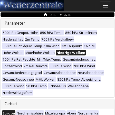
Toggle
naviga
Alle Modelle
Parameter
500 hPa Geopot. Höhe
850 hPa Temp.
850 hPa Stromlinien
Niederschlag
2m Temp
700 hPa Vertikalbew
850 hPa Pot. Äquiv. Temp
10m Wind
2m Taupunkt
CAPE/LI
Hohe Wolken
Mittelhohe Wolken
Niedrige Wolken
700 hPa Rel. Feuchte
Min/Max Temp.
Gesamtniederschlag
Spitzenwind
2m Rel. feuchte
300 hPa Wind
200 hPa Wind
Gesamtbedeckungsgrad
Gesamtschneehöhe
Neuschneehöhe
Gesamt-Neuschnee
Mittl. Wolken
850 hPa Temp. Abweichung
500 hPa Wind
50 hPa Temp
Schnee/Eis
Wellenhoehe
Niederschlagsform
Gebiet
Europa
Nordhemisphäre
Mitteleuropa
Alpen
Nordamerika