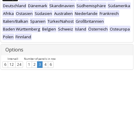
Deutschland
Dänemark
Skandinavien
Südhemisphäre
Südamerika
Afrika
Ostasien
Südasien
Australien
Niederlande
Frankreich
Italien/Balkan
Spanien
Türkei/Nahost
Großbritannien
Baden Württemberg
Belgien
Schweiz
Island
Österreich
Osteuropa
Polen
Finnland
Options
Intervall
Number of panels in row
6
12
24
1
2
3
4
6