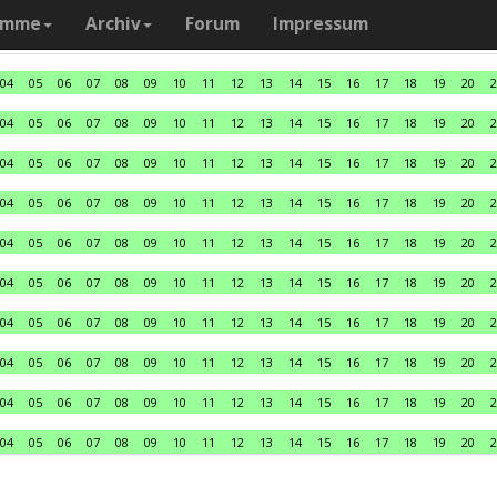
amme
Archiv
Forum
Impressum
04
05
06
07
08
09
10
11
12
13
14
15
16
17
18
19
20
2
04
05
06
07
08
09
10
11
12
13
14
15
16
17
18
19
20
2
04
05
06
07
08
09
10
11
12
13
14
15
16
17
18
19
20
2
04
05
06
07
08
09
10
11
12
13
14
15
16
17
18
19
20
2
04
05
06
07
08
09
10
11
12
13
14
15
16
17
18
19
20
2
04
05
06
07
08
09
10
11
12
13
14
15
16
17
18
19
20
2
04
05
06
07
08
09
10
11
12
13
14
15
16
17
18
19
20
2
04
05
06
07
08
09
10
11
12
13
14
15
16
17
18
19
20
2
04
05
06
07
08
09
10
11
12
13
14
15
16
17
18
19
20
2
04
05
06
07
08
09
10
11
12
13
14
15
16
17
18
19
20
2