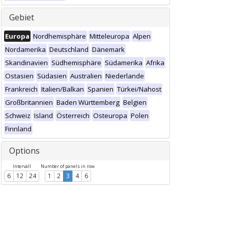
Gebiet
Europa
Nordhemisphäre
Mitteleuropa
Alpen
Nordamerika
Deutschland
Dänemark
Skandinavien
Südhemisphäre
Südamerika
Afrika
Ostasien
Südasien
Australien
Niederlande
Frankreich
Italien/Balkan
Spanien
Türkei/Nahost
Großbritannien
Baden Württemberg
Belgien
Schweiz
Island
Österreich
Osteuropa
Polen
Finnland
Options
Intervall
Number of panels in row
6
12
24
1
2
3
4
6