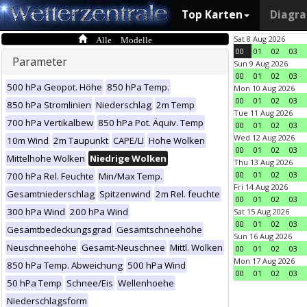
Top Karten
Diagr
Alle Modelle
Sat 8 Aug 2026
00
01
02
03
Parameter
Sun 9 Aug 2026
00
01
02
03
500 hPa Geopot. Höhe
850 hPa Temp.
Mon 10 Aug 2026
00
01
02
03
850 hPa Stromlinien
Niederschlag
2m Temp
Tue 11 Aug 2026
700 hPa Vertikalbew
850 hPa Pot. Äquiv. Temp
00
01
02
03
Wed 12 Aug 2026
10m Wind
2m Taupunkt
CAPE/LI
Hohe Wolken
00
01
02
03
Mittelhohe Wolken
Niedrige Wolken
Thu 13 Aug 2026
00
01
02
03
700 hPa Rel. Feuchte
Min/Max Temp.
Fri 14 Aug 2026
Gesamtniederschlag
Spitzenwind
2m Rel. feuchte
00
01
02
03
300 hPa Wind
200 hPa Wind
Sat 15 Aug 2026
00
01
02
03
Gesamtbedeckungsgrad
Gesamtschneehöhe
Sun 16 Aug 2026
Neuschneehöhe
Gesamt-Neuschnee
Mittl. Wolken
00
01
02
03
Mon 17 Aug 2026
850 hPa Temp. Abweichung
500 hPa Wind
00
01
02
03
50 hPa Temp
Schnee/Eis
Wellenhoehe
Niederschlagsform