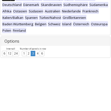
Deutschland
Dänemark
Skandinavien
Südhemisphäre
Südamerika
Afrika
Ostasien
Südasien
Australien
Niederlande
Frankreich
Italien/Balkan
Spanien
Türkei/Nahost
Großbritannien
Baden Württemberg
Belgien
Schweiz
Island
Österreich
Osteuropa
Polen
Finnland
Options
Intervall
Number of panels in row
6
12
24
1
2
3
4
6