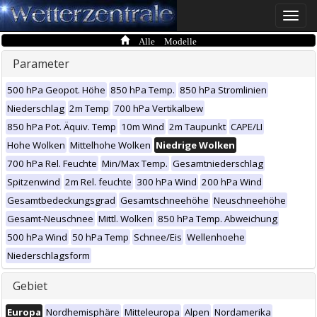
Toggle
naviga
Alle Modelle
Parameter
500 hPa Geopot. Höhe
850 hPa Temp.
850 hPa Stromlinien
Niederschlag
2m Temp
700 hPa Vertikalbew
850 hPa Pot. Äquiv. Temp
10m Wind
2m Taupunkt
CAPE/LI
Hohe Wolken
Mittelhohe Wolken
Niedrige Wolken
700 hPa Rel. Feuchte
Min/Max Temp.
Gesamtniederschlag
Spitzenwind
2m Rel. feuchte
300 hPa Wind
200 hPa Wind
Gesamtbedeckungsgrad
Gesamtschneehöhe
Neuschneehöhe
Gesamt-Neuschnee
Mittl. Wolken
850 hPa Temp. Abweichung
500 hPa Wind
50 hPa Temp
Schnee/Eis
Wellenhoehe
Niederschlagsform
Gebiet
Europa
Nordhemisphäre
Mitteleuropa
Alpen
Nordamerika