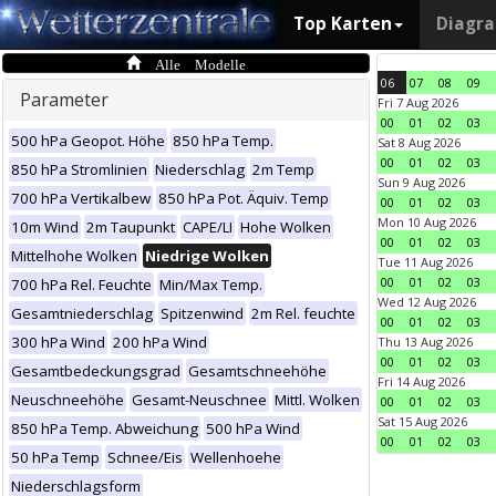
Top Karten
Diagr
Alle Modelle
06
07
08
09
Parameter
Fri 7 Aug 2026
00
01
02
03
500 hPa Geopot. Höhe
850 hPa Temp.
Sat 8 Aug 2026
00
01
02
03
850 hPa Stromlinien
Niederschlag
2m Temp
Sun 9 Aug 2026
700 hPa Vertikalbew
850 hPa Pot. Äquiv. Temp
00
01
02
03
Mon 10 Aug 2026
10m Wind
2m Taupunkt
CAPE/LI
Hohe Wolken
00
01
02
03
Mittelhohe Wolken
Niedrige Wolken
Tue 11 Aug 2026
00
01
02
03
700 hPa Rel. Feuchte
Min/Max Temp.
Wed 12 Aug 2026
Gesamtniederschlag
Spitzenwind
2m Rel. feuchte
00
01
02
03
300 hPa Wind
200 hPa Wind
Thu 13 Aug 2026
00
01
02
03
Gesamtbedeckungsgrad
Gesamtschneehöhe
Fri 14 Aug 2026
Neuschneehöhe
Gesamt-Neuschnee
Mittl. Wolken
00
01
02
03
Sat 15 Aug 2026
850 hPa Temp. Abweichung
500 hPa Wind
00
01
02
03
50 hPa Temp
Schnee/Eis
Wellenhoehe
Niederschlagsform