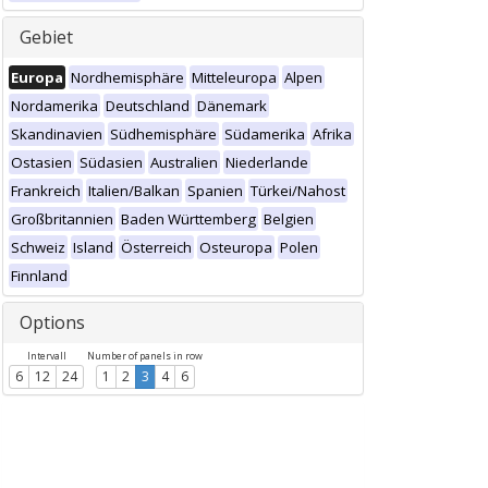
Gebiet
Europa
Nordhemisphäre
Mitteleuropa
Alpen
Nordamerika
Deutschland
Dänemark
Skandinavien
Südhemisphäre
Südamerika
Afrika
Ostasien
Südasien
Australien
Niederlande
Frankreich
Italien/Balkan
Spanien
Türkei/Nahost
Großbritannien
Baden Württemberg
Belgien
Schweiz
Island
Österreich
Osteuropa
Polen
Finnland
Options
Intervall
Number of panels in row
6
12
24
1
2
3
4
6