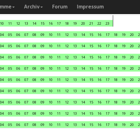
amme
Archiv
Forum
Impressum
10
11
12
13
14
15
16
17
18
19
20
21
22
23
04
05
06
07
08
09
10
11
12
13
14
15
16
17
18
19
20
2
04
05
06
07
08
09
10
11
12
13
14
15
16
17
18
19
20
2
04
05
06
07
08
09
10
11
12
13
14
15
16
17
18
19
20
2
04
05
06
07
08
09
10
11
12
13
14
15
16
17
18
19
20
2
04
05
06
07
08
09
10
11
12
13
14
15
16
17
18
19
20
2
04
05
06
07
08
09
10
11
12
13
14
15
16
17
18
19
20
2
04
05
06
07
08
09
10
11
12
13
14
15
16
17
18
19
20
2
04
05
06
07
08
09
10
11
12
13
14
15
16
17
18
19
20
2
04
05
06
07
08
09
10
11
12
13
14
15
16
17
18
19
20
2