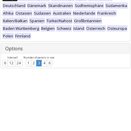
Deutschland
Dänemark
Skandinavien
Südhemisphäre
Südamerika
Afrika
Ostasien
Südasien
Australien
Niederlande
Frankreich
Italien/Balkan
Spanien
Türkei/Nahost
Großbritannien
Baden Württemberg
Belgien
Schweiz
Island
Österreich
Osteuropa
Polen
Finnland
Options
Intervall
Number of panels in row
6
12
24
1
2
3
4
6