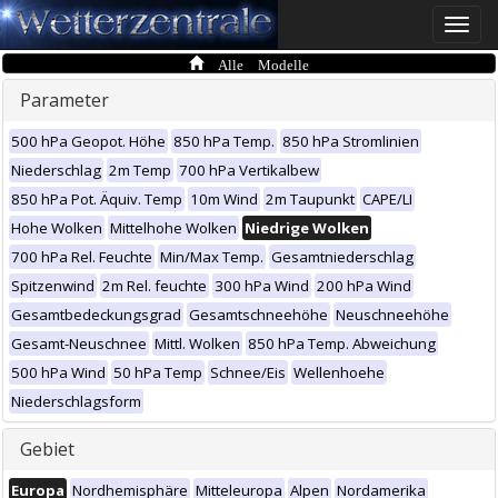
Toggle
naviga
Alle Modelle
Parameter
500 hPa Geopot. Höhe
850 hPa Temp.
850 hPa Stromlinien
Niederschlag
2m Temp
700 hPa Vertikalbew
850 hPa Pot. Äquiv. Temp
10m Wind
2m Taupunkt
CAPE/LI
Hohe Wolken
Mittelhohe Wolken
Niedrige Wolken
700 hPa Rel. Feuchte
Min/Max Temp.
Gesamtniederschlag
Spitzenwind
2m Rel. feuchte
300 hPa Wind
200 hPa Wind
Gesamtbedeckungsgrad
Gesamtschneehöhe
Neuschneehöhe
Gesamt-Neuschnee
Mittl. Wolken
850 hPa Temp. Abweichung
500 hPa Wind
50 hPa Temp
Schnee/Eis
Wellenhoehe
Niederschlagsform
Gebiet
Europa
Nordhemisphäre
Mitteleuropa
Alpen
Nordamerika