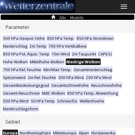
Toggle
naviga
Alle Modelle
Parameter
500 hPa Geopot. Höhe
850 hPa Temp.
850 hPa Stromlinien
Niederschlag
2m Temp
700 hPa Vertikalbew
850 hPa Pot. Äquiv. Temp
10m Wind
2m Taupunkt
CAPE/LI
Hohe Wolken
Mittelhohe Wolken
Niedrige Wolken
700 hPa Rel. Feuchte
Min/Max Temp.
Gesamtniederschlag
Spitzenwind
2m Rel. feuchte
300 hPa Wind
200 hPa Wind
Gesamtbedeckungsgrad
Gesamtschneehöhe
Neuschneehöhe
Gesamt-Neuschnee
Mittl. Wolken
850 hPa Temp. Abweichung
500 hPa Wind
50 hPa Temp
Schnee/Eis
Wellenhoehe
Niederschlagsform
Gebiet
Europa
Nordhemisphäre
Mitteleuropa
Alpen
Nordamerika