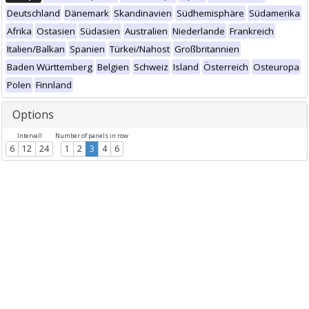
Deutschland
Dänemark
Skandinavien
Südhemisphäre
Südamerika
Afrika
Ostasien
Südasien
Australien
Niederlande
Frankreich
Italien/Balkan
Spanien
Türkei/Nahost
Großbritannien
Baden Württemberg
Belgien
Schweiz
Island
Österreich
Osteuropa
Polen
Finnland
Options
Intervall
Number of panels in row
6
12
24
1
2
3
4
6