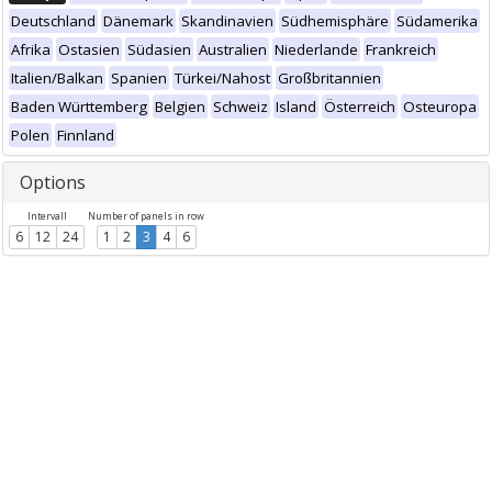
Deutschland
Dänemark
Skandinavien
Südhemisphäre
Südamerika
Afrika
Ostasien
Südasien
Australien
Niederlande
Frankreich
Italien/Balkan
Spanien
Türkei/Nahost
Großbritannien
Baden Württemberg
Belgien
Schweiz
Island
Österreich
Osteuropa
Polen
Finnland
Options
Intervall
Number of panels in row
6
12
24
1
2
3
4
6