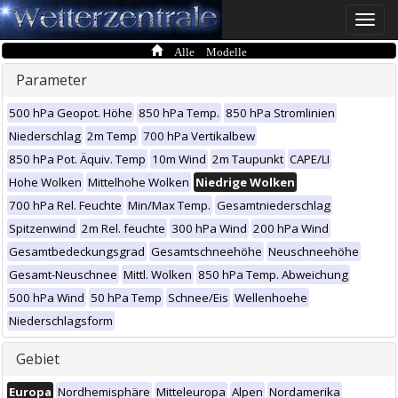
Toggle
naviga
Alle Modelle
Parameter
500 hPa Geopot. Höhe
850 hPa Temp.
850 hPa Stromlinien
Niederschlag
2m Temp
700 hPa Vertikalbew
850 hPa Pot. Äquiv. Temp
10m Wind
2m Taupunkt
CAPE/LI
Hohe Wolken
Mittelhohe Wolken
Niedrige Wolken
700 hPa Rel. Feuchte
Min/Max Temp.
Gesamtniederschlag
Spitzenwind
2m Rel. feuchte
300 hPa Wind
200 hPa Wind
Gesamtbedeckungsgrad
Gesamtschneehöhe
Neuschneehöhe
Gesamt-Neuschnee
Mittl. Wolken
850 hPa Temp. Abweichung
500 hPa Wind
50 hPa Temp
Schnee/Eis
Wellenhoehe
Niederschlagsform
Gebiet
Europa
Nordhemisphäre
Mitteleuropa
Alpen
Nordamerika