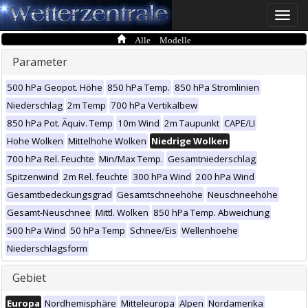
Toggle
naviga
Alle Modelle
Parameter
500 hPa Geopot. Höhe
850 hPa Temp.
850 hPa Stromlinien
Niederschlag
2m Temp
700 hPa Vertikalbew
850 hPa Pot. Äquiv. Temp
10m Wind
2m Taupunkt
CAPE/LI
Hohe Wolken
Mittelhohe Wolken
Niedrige Wolken
700 hPa Rel. Feuchte
Min/Max Temp.
Gesamtniederschlag
Spitzenwind
2m Rel. feuchte
300 hPa Wind
200 hPa Wind
Gesamtbedeckungsgrad
Gesamtschneehöhe
Neuschneehöhe
Gesamt-Neuschnee
Mittl. Wolken
850 hPa Temp. Abweichung
500 hPa Wind
50 hPa Temp
Schnee/Eis
Wellenhoehe
Niederschlagsform
Gebiet
Europa
Nordhemisphäre
Mitteleuropa
Alpen
Nordamerika