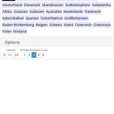
Deutschland
Dänemark
Skandinavien
Südhemisphäre
Südamerika
Afrika
Ostasien
Südasien
Australien
Niederlande
Frankreich
Italien/Balkan
Spanien
Türkei/Nahost
Großbritannien
Baden Württemberg
Belgien
Schweiz
Island
Österreich
Osteuropa
Polen
Finnland
Options
Intervall
Number of panels in row
6
12
24
1
2
3
4
6