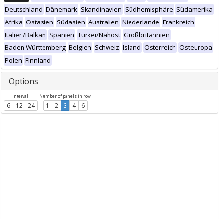
Deutschland
Dänemark
Skandinavien
Südhemisphäre
Südamerika
Afrika
Ostasien
Südasien
Australien
Niederlande
Frankreich
Italien/Balkan
Spanien
Türkei/Nahost
Großbritannien
Baden Württemberg
Belgien
Schweiz
Island
Österreich
Osteuropa
Polen
Finnland
Options
Intervall
Number of panels in row
6
12
24
1
2
3
4
6