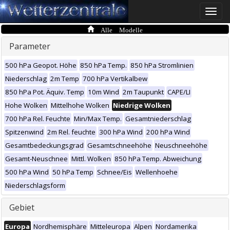
Toggle
naviga
Alle Modelle
Parameter
500 hPa Geopot. Höhe
850 hPa Temp.
850 hPa Stromlinien
Niederschlag
2m Temp
700 hPa Vertikalbew
850 hPa Pot. Äquiv. Temp
10m Wind
2m Taupunkt
CAPE/LI
Hohe Wolken
Mittelhohe Wolken
Niedrige Wolken
700 hPa Rel. Feuchte
Min/Max Temp.
Gesamtniederschlag
Spitzenwind
2m Rel. feuchte
300 hPa Wind
200 hPa Wind
Gesamtbedeckungsgrad
Gesamtschneehöhe
Neuschneehöhe
Gesamt-Neuschnee
Mittl. Wolken
850 hPa Temp. Abweichung
500 hPa Wind
50 hPa Temp
Schnee/Eis
Wellenhoehe
Niederschlagsform
Gebiet
Europa
Nordhemisphäre
Mitteleuropa
Alpen
Nordamerika