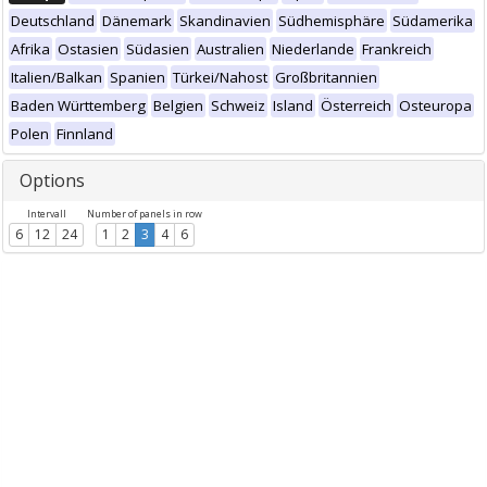
Deutschland
Dänemark
Skandinavien
Südhemisphäre
Südamerika
Afrika
Ostasien
Südasien
Australien
Niederlande
Frankreich
Italien/Balkan
Spanien
Türkei/Nahost
Großbritannien
Baden Württemberg
Belgien
Schweiz
Island
Österreich
Osteuropa
Polen
Finnland
Options
Intervall
Number of panels in row
6
12
24
1
2
3
4
6