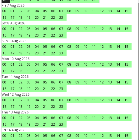
Fri 7 Aug 2026
00
01
02
03
04
05
06
07
08
09
10
11
12
13
14
15
16
17
18
19
20
21
22
23
Sat 8 Aug 2026
00
01
02
03
04
05
06
07
08
09
10
11
12
13
14
15
16
17
18
19
20
21
22
23
Sun 9 Aug 2026
00
01
02
03
04
05
06
07
08
09
10
11
12
13
14
15
16
17
18
19
20
21
22
23
Mon 10 Aug 2026
00
01
02
03
04
05
06
07
08
09
10
11
12
13
14
15
16
17
18
19
20
21
22
23
Tue 11 Aug 2026
00
01
02
03
04
05
06
07
08
09
10
11
12
13
14
15
16
17
18
19
20
21
22
23
Wed 12 Aug 2026
00
01
02
03
04
05
06
07
08
09
10
11
12
13
14
15
16
17
18
19
20
21
22
23
Thu 13 Aug 2026
00
01
02
03
04
05
06
07
08
09
10
11
12
13
14
15
16
17
18
19
20
21
22
23
Fri 14 Aug 2026
00
01
02
03
04
05
06
07
08
09
10
11
12
13
14
15