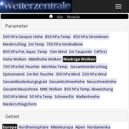
Toggle
naviga
Alle Modelle
Parameter
500 hPa Geopot. Höhe
850 hPa Temp.
850 hPa Stromlinien
Niederschlag
2m Temp
700 hPa Vertikalbew
850 hPa Pot. Äquiv. Temp
10m Wind
2m Taupunkt
CAPE/LI
Hohe Wolken
Mittelhohe Wolken
Niedrige Wolken
700 hPa Rel. Feuchte
Min/Max Temp.
Gesamtniederschlag
Spitzenwind
2m Rel. feuchte
300 hPa Wind
200 hPa Wind
Gesamtbedeckungsgrad
Gesamtschneehöhe
Neuschneehöhe
Gesamt-Neuschnee
Mittl. Wolken
850 hPa Temp. Abweichung
500 hPa Wind
50 hPa Temp
Schnee/Eis
Wellenhoehe
Niederschlagsform
Gebiet
Europa
Nordhemisphäre
Mitteleuropa
Alpen
Nordamerika