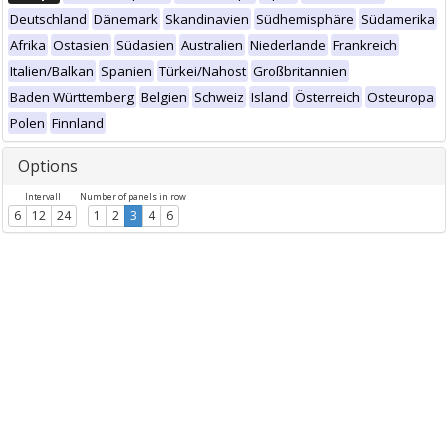
Deutschland
Dänemark
Skandinavien
Südhemisphäre
Südamerika
Afrika
Ostasien
Südasien
Australien
Niederlande
Frankreich
Italien/Balkan
Spanien
Türkei/Nahost
Großbritannien
Baden Württemberg
Belgien
Schweiz
Island
Österreich
Osteuropa
Polen
Finnland
Options
Intervall
Number of panels in row
6
12
24
1
2
3
4
6