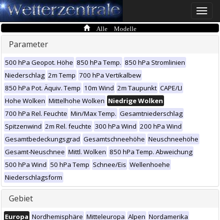
Toggle
naviga
Alle Modelle
Parameter
500 hPa Geopot. Höhe
850 hPa Temp.
850 hPa Stromlinien
Niederschlag
2m Temp
700 hPa Vertikalbew
850 hPa Pot. Äquiv. Temp
10m Wind
2m Taupunkt
CAPE/LI
Hohe Wolken
Mittelhohe Wolken
Niedrige Wolken
700 hPa Rel. Feuchte
Min/Max Temp.
Gesamtniederschlag
Spitzenwind
2m Rel. feuchte
300 hPa Wind
200 hPa Wind
Gesamtbedeckungsgrad
Gesamtschneehöhe
Neuschneehöhe
Gesamt-Neuschnee
Mittl. Wolken
850 hPa Temp. Abweichung
500 hPa Wind
50 hPa Temp
Schnee/Eis
Wellenhoehe
Niederschlagsform
Gebiet
Europa
Nordhemisphäre
Mitteleuropa
Alpen
Nordamerika