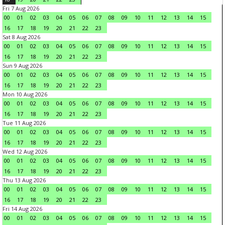
Fri 7 Aug 2026
00
01
02
03
04
05
06
07
08
09
10
11
12
13
14
15
16
17
18
19
20
21
22
23
Sat 8 Aug 2026
00
01
02
03
04
05
06
07
08
09
10
11
12
13
14
15
16
17
18
19
20
21
22
23
Sun 9 Aug 2026
00
01
02
03
04
05
06
07
08
09
10
11
12
13
14
15
16
17
18
19
20
21
22
23
Mon 10 Aug 2026
00
01
02
03
04
05
06
07
08
09
10
11
12
13
14
15
16
17
18
19
20
21
22
23
Tue 11 Aug 2026
00
01
02
03
04
05
06
07
08
09
10
11
12
13
14
15
16
17
18
19
20
21
22
23
Wed 12 Aug 2026
00
01
02
03
04
05
06
07
08
09
10
11
12
13
14
15
16
17
18
19
20
21
22
23
Thu 13 Aug 2026
00
01
02
03
04
05
06
07
08
09
10
11
12
13
14
15
16
17
18
19
20
21
22
23
Fri 14 Aug 2026
00
01
02
03
04
05
06
07
08
09
10
11
12
13
14
15