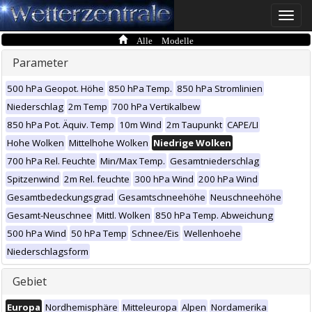
Toggle
naviga
Alle Modelle
Parameter
500 hPa Geopot. Höhe
850 hPa Temp.
850 hPa Stromlinien
Niederschlag
2m Temp
700 hPa Vertikalbew
850 hPa Pot. Äquiv. Temp
10m Wind
2m Taupunkt
CAPE/LI
Hohe Wolken
Mittelhohe Wolken
Niedrige Wolken
700 hPa Rel. Feuchte
Min/Max Temp.
Gesamtniederschlag
Spitzenwind
2m Rel. feuchte
300 hPa Wind
200 hPa Wind
Gesamtbedeckungsgrad
Gesamtschneehöhe
Neuschneehöhe
Gesamt-Neuschnee
Mittl. Wolken
850 hPa Temp. Abweichung
500 hPa Wind
50 hPa Temp
Schnee/Eis
Wellenhoehe
Niederschlagsform
Gebiet
Europa
Nordhemisphäre
Mitteleuropa
Alpen
Nordamerika