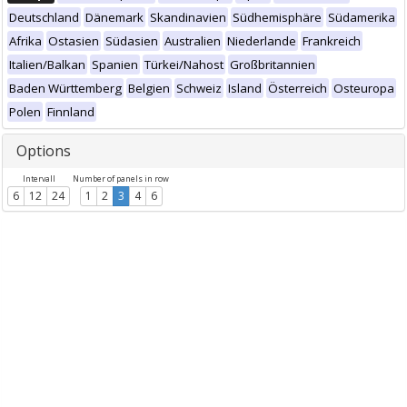
Deutschland
Dänemark
Skandinavien
Südhemisphäre
Südamerika
Afrika
Ostasien
Südasien
Australien
Niederlande
Frankreich
Italien/Balkan
Spanien
Türkei/Nahost
Großbritannien
Baden Württemberg
Belgien
Schweiz
Island
Österreich
Osteuropa
Polen
Finnland
Options
Intervall
Number of panels in row
6
12
24
1
2
3
4
6