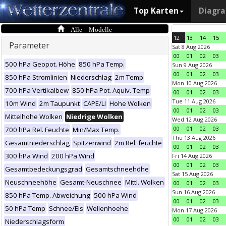
Top Karten
Diagr
Alle Modelle
12
13
14
15
Parameter
Sat 8 Aug 2026
00
01
02
03
500 hPa Geopot. Höhe
850 hPa Temp.
Sun 9 Aug 2026
00
01
02
03
850 hPa Stromlinien
Niederschlag
2m Temp
Mon 10 Aug 2026
700 hPa Vertikalbew
850 hPa Pot. Äquiv. Temp
00
01
02
03
Tue 11 Aug 2026
10m Wind
2m Taupunkt
CAPE/LI
Hohe Wolken
00
01
02
03
Mittelhohe Wolken
Niedrige Wolken
Wed 12 Aug 2026
00
01
02
03
700 hPa Rel. Feuchte
Min/Max Temp.
Thu 13 Aug 2026
Gesamtniederschlag
Spitzenwind
2m Rel. feuchte
00
01
02
03
300 hPa Wind
200 hPa Wind
Fri 14 Aug 2026
00
01
02
03
Gesamtbedeckungsgrad
Gesamtschneehöhe
Sat 15 Aug 2026
Neuschneehöhe
Gesamt-Neuschnee
Mittl. Wolken
00
01
02
03
Sun 16 Aug 2026
850 hPa Temp. Abweichung
500 hPa Wind
00
01
02
03
50 hPa Temp
Schnee/Eis
Wellenhoehe
Mon 17 Aug 2026
00
01
02
03
Niederschlagsform