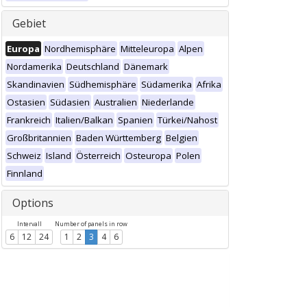
Gebiet
Europa
Nordhemisphäre
Mitteleuropa
Alpen
Nordamerika
Deutschland
Dänemark
Skandinavien
Südhemisphäre
Südamerika
Afrika
Ostasien
Südasien
Australien
Niederlande
Frankreich
Italien/Balkan
Spanien
Türkei/Nahost
Großbritannien
Baden Württemberg
Belgien
Schweiz
Island
Österreich
Osteuropa
Polen
Finnland
Options
Intervall
Number of panels in row
6
12
24
1
2
3
4
6