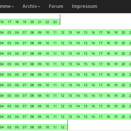
amme
Archiv
Forum
Impressum
16
17
18
19
20
21
22
23
04
05
06
07
08
09
10
11
12
13
14
15
16
17
18
19
20
2
04
05
06
07
08
09
10
11
12
13
14
15
16
17
18
19
20
2
04
05
06
07
08
09
10
11
12
13
14
15
16
17
18
19
20
2
04
05
06
07
08
09
10
11
12
13
14
15
16
17
18
19
20
2
04
05
06
07
08
09
10
11
12
13
14
15
16
17
18
19
20
2
04
05
06
07
08
09
10
11
12
13
14
15
16
17
18
19
20
2
04
05
06
07
08
09
10
11
12
13
14
15
16
17
18
19
20
2
04
05
06
07
08
09
10
11
12
13
14
15
16
17
18
19
20
2
04
05
06
07
08
09
10
11
12
13
14
15
16
17
18
19
20
2
04
05
06
07
08
09
10
11
12