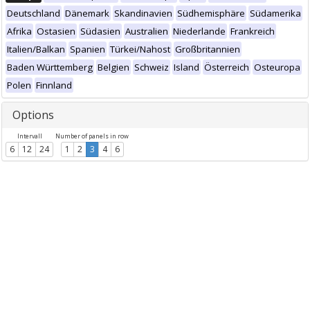
Deutschland
Dänemark
Skandinavien
Südhemisphäre
Südamerika
Afrika
Ostasien
Südasien
Australien
Niederlande
Frankreich
Italien/Balkan
Spanien
Türkei/Nahost
Großbritannien
Baden Württemberg
Belgien
Schweiz
Island
Österreich
Osteuropa
Polen
Finnland
Options
Intervall
Number of panels in row
6
12
24
1
2
3
4
6