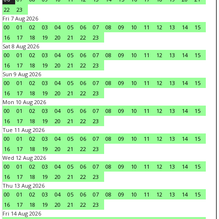
22
23
Fri 7 Aug 2026
00
01
02
03
04
05
06
07
08
09
10
11
12
13
14
15
16
17
18
19
20
21
22
23
Sat 8 Aug 2026
00
01
02
03
04
05
06
07
08
09
10
11
12
13
14
15
16
17
18
19
20
21
22
23
Sun 9 Aug 2026
00
01
02
03
04
05
06
07
08
09
10
11
12
13
14
15
16
17
18
19
20
21
22
23
Mon 10 Aug 2026
00
01
02
03
04
05
06
07
08
09
10
11
12
13
14
15
16
17
18
19
20
21
22
23
Tue 11 Aug 2026
00
01
02
03
04
05
06
07
08
09
10
11
12
13
14
15
16
17
18
19
20
21
22
23
Wed 12 Aug 2026
00
01
02
03
04
05
06
07
08
09
10
11
12
13
14
15
16
17
18
19
20
21
22
23
Thu 13 Aug 2026
00
01
02
03
04
05
06
07
08
09
10
11
12
13
14
15
16
17
18
19
20
21
22
23
Fri 14 Aug 2026