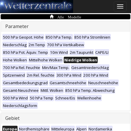
Toggle
naviga
Alle Modelle
Parameter
500 hPa Geopot. Höhe
850 hPa Temp.
850 hPa Stromlinien
Niederschlag
2m Temp
700 hPa Vertikalbew
850 hPa Pot. Äquiv. Temp
10m Wind
2m Taupunkt
CAPE/LI
Hohe Wolken
Mittelhohe Wolken
Niedrige Wolken
700 hPa Rel. Feuchte
Min/Max Temp.
Gesamtniederschlag
Spitzenwind
2m Rel. feuchte
300 hPa Wind
200 hPa Wind
Gesamtbedeckungsgrad
Gesamtschneehöhe
Neuschneehöhe
Gesamt-Neuschnee
Mittl. Wolken
850 hPa Temp. Abweichung
500 hPa Wind
50 hPa Temp
Schnee/Eis
Wellenhoehe
Niederschlagsform
Gebiet
Europa
Nordhemisphäre
Mitteleuropa
Alpen
Nordamerika