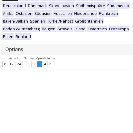
Deutschland
Dänemark
Skandinavien
Südhemisphäre
Südamerika
Afrika
Ostasien
Südasien
Australien
Niederlande
Frankreich
Italien/Balkan
Spanien
Türkei/Nahost
Großbritannien
Baden Württemberg
Belgien
Schweiz
Island
Österreich
Osteuropa
Polen
Finnland
Options
Intervall
Number of panels in row
6
12
24
1
2
3
4
6