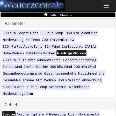
Toggle
naviga
Alle Modelle
Parameter
500 hPa Geopot. Höhe
850 hPa Temp.
850 hPa Stromlinien
Niederschlag
2m Temp
700 hPa Vertikalbew
850 hPa Pot. Äquiv. Temp
10m Wind
2m Taupunkt
CAPE/LI
Hohe Wolken
Mittelhohe Wolken
Niedrige Wolken
700 hPa Rel. Feuchte
Min/Max Temp.
Gesamtniederschlag
Spitzenwind
2m Rel. feuchte
300 hPa Wind
200 hPa Wind
Gesamtbedeckungsgrad
Gesamtschneehöhe
Neuschneehöhe
Gesamt-Neuschnee
Mittl. Wolken
850 hPa Temp. Abweichung
500 hPa Wind
50 hPa Temp
Schnee/Eis
Wellenhoehe
Niederschlagsform
Gebiet
Europa
Nordhemisphäre
Mitteleuropa
Alpen
Nordamerika