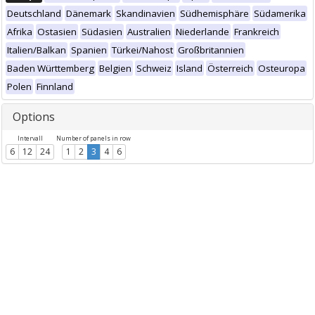
Deutschland
Dänemark
Skandinavien
Südhemisphäre
Südamerika
Afrika
Ostasien
Südasien
Australien
Niederlande
Frankreich
Italien/Balkan
Spanien
Türkei/Nahost
Großbritannien
Baden Württemberg
Belgien
Schweiz
Island
Österreich
Osteuropa
Polen
Finnland
Options
Intervall
Number of panels in row
6
12
24
1
2
3
4
6