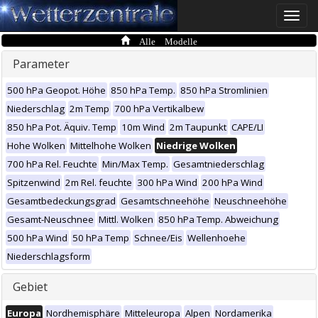
Toggle
naviga
Alle Modelle
Parameter
500 hPa Geopot. Höhe
850 hPa Temp.
850 hPa Stromlinien
Niederschlag
2m Temp
700 hPa Vertikalbew
850 hPa Pot. Äquiv. Temp
10m Wind
2m Taupunkt
CAPE/LI
Hohe Wolken
Mittelhohe Wolken
Niedrige Wolken
700 hPa Rel. Feuchte
Min/Max Temp.
Gesamtniederschlag
Spitzenwind
2m Rel. feuchte
300 hPa Wind
200 hPa Wind
Gesamtbedeckungsgrad
Gesamtschneehöhe
Neuschneehöhe
Gesamt-Neuschnee
Mittl. Wolken
850 hPa Temp. Abweichung
500 hPa Wind
50 hPa Temp
Schnee/Eis
Wellenhoehe
Niederschlagsform
Gebiet
Europa
Nordhemisphäre
Mitteleuropa
Alpen
Nordamerika