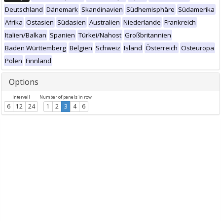
Deutschland
Dänemark
Skandinavien
Südhemisphäre
Südamerika
Afrika
Ostasien
Südasien
Australien
Niederlande
Frankreich
Italien/Balkan
Spanien
Türkei/Nahost
Großbritannien
Baden Württemberg
Belgien
Schweiz
Island
Österreich
Osteuropa
Polen
Finnland
Options
Intervall
Number of panels in row
6
12
24
1
2
3
4
6