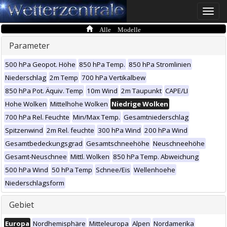
Toggle
naviga
Alle Modelle
Parameter
500 hPa Geopot. Höhe
850 hPa Temp.
850 hPa Stromlinien
Niederschlag
2m Temp
700 hPa Vertikalbew
850 hPa Pot. Äquiv. Temp
10m Wind
2m Taupunkt
CAPE/LI
Hohe Wolken
Mittelhohe Wolken
Niedrige Wolken
700 hPa Rel. Feuchte
Min/Max Temp.
Gesamtniederschlag
Spitzenwind
2m Rel. feuchte
300 hPa Wind
200 hPa Wind
Gesamtbedeckungsgrad
Gesamtschneehöhe
Neuschneehöhe
Gesamt-Neuschnee
Mittl. Wolken
850 hPa Temp. Abweichung
500 hPa Wind
50 hPa Temp
Schnee/Eis
Wellenhoehe
Niederschlagsform
Gebiet
Europa
Nordhemisphäre
Mitteleuropa
Alpen
Nordamerika