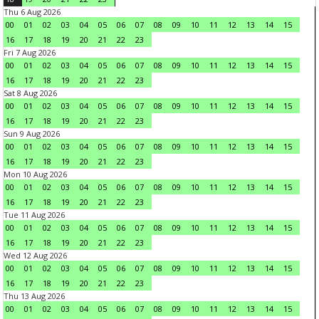
Thu 6 Aug 2026
00
01
02
03
04
05
06
07
08
09
10
11
12
13
14
15
16
17
18
19
20
21
22
23
Fri 7 Aug 2026
00
01
02
03
04
05
06
07
08
09
10
11
12
13
14
15
16
17
18
19
20
21
22
23
Sat 8 Aug 2026
00
01
02
03
04
05
06
07
08
09
10
11
12
13
14
15
16
17
18
19
20
21
22
23
Sun 9 Aug 2026
00
01
02
03
04
05
06
07
08
09
10
11
12
13
14
15
16
17
18
19
20
21
22
23
Mon 10 Aug 2026
00
01
02
03
04
05
06
07
08
09
10
11
12
13
14
15
16
17
18
19
20
21
22
23
Tue 11 Aug 2026
00
01
02
03
04
05
06
07
08
09
10
11
12
13
14
15
16
17
18
19
20
21
22
23
Wed 12 Aug 2026
00
01
02
03
04
05
06
07
08
09
10
11
12
13
14
15
16
17
18
19
20
21
22
23
Thu 13 Aug 2026
00
01
02
03
04
05
06
07
08
09
10
11
12
13
14
15