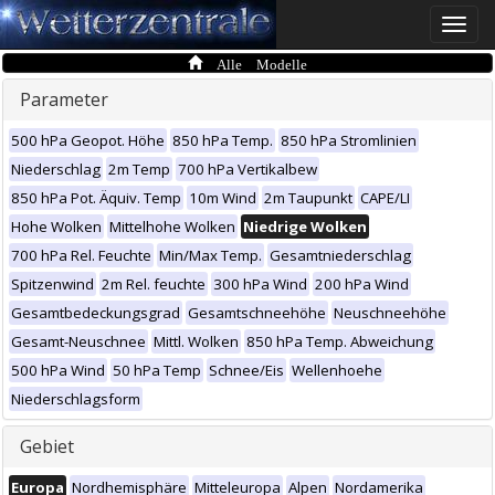
Toggle
naviga
Alle Modelle
Parameter
500 hPa Geopot. Höhe
850 hPa Temp.
850 hPa Stromlinien
Niederschlag
2m Temp
700 hPa Vertikalbew
850 hPa Pot. Äquiv. Temp
10m Wind
2m Taupunkt
CAPE/LI
Hohe Wolken
Mittelhohe Wolken
Niedrige Wolken
700 hPa Rel. Feuchte
Min/Max Temp.
Gesamtniederschlag
Spitzenwind
2m Rel. feuchte
300 hPa Wind
200 hPa Wind
Gesamtbedeckungsgrad
Gesamtschneehöhe
Neuschneehöhe
Gesamt-Neuschnee
Mittl. Wolken
850 hPa Temp. Abweichung
500 hPa Wind
50 hPa Temp
Schnee/Eis
Wellenhoehe
Niederschlagsform
Gebiet
Europa
Nordhemisphäre
Mitteleuropa
Alpen
Nordamerika