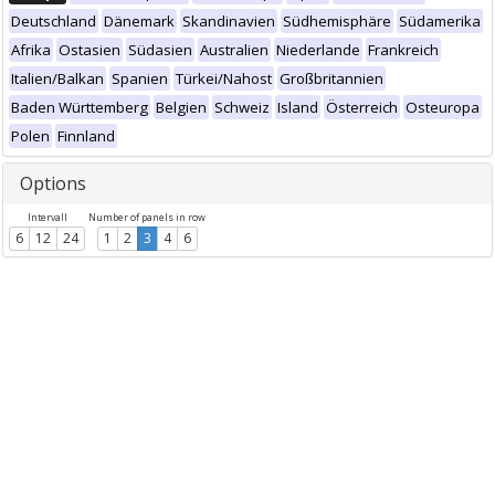
Deutschland
Dänemark
Skandinavien
Südhemisphäre
Südamerika
Afrika
Ostasien
Südasien
Australien
Niederlande
Frankreich
Italien/Balkan
Spanien
Türkei/Nahost
Großbritannien
Baden Württemberg
Belgien
Schweiz
Island
Österreich
Osteuropa
Polen
Finnland
Options
Intervall
Number of panels in row
6
12
24
1
2
3
4
6