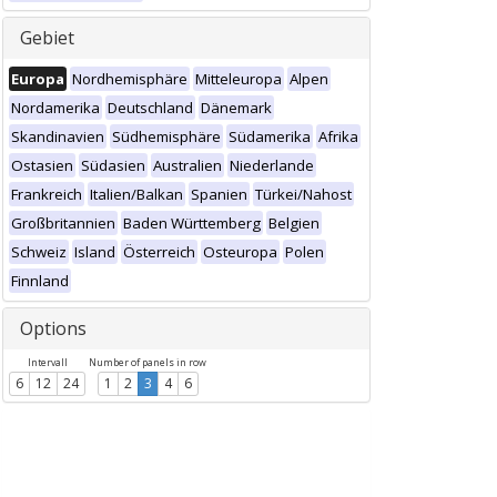
Gebiet
Europa
Nordhemisphäre
Mitteleuropa
Alpen
Nordamerika
Deutschland
Dänemark
Skandinavien
Südhemisphäre
Südamerika
Afrika
Ostasien
Südasien
Australien
Niederlande
Frankreich
Italien/Balkan
Spanien
Türkei/Nahost
Großbritannien
Baden Württemberg
Belgien
Schweiz
Island
Österreich
Osteuropa
Polen
Finnland
Options
Intervall
Number of panels in row
6
12
24
1
2
3
4
6