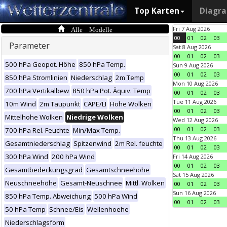
Top Karten
Diagr
Alle Modelle
Fri 7 Aug 2026
00
01
02
03
Parameter
Sat 8 Aug 2026
00
01
02
03
500 hPa Geopot. Höhe
850 hPa Temp.
Sun 9 Aug 2026
00
01
02
03
850 hPa Stromlinien
Niederschlag
2m Temp
Mon 10 Aug 2026
700 hPa Vertikalbew
850 hPa Pot. Äquiv. Temp
00
01
02
03
Tue 11 Aug 2026
10m Wind
2m Taupunkt
CAPE/LI
Hohe Wolken
00
01
02
03
Mittelhohe Wolken
Niedrige Wolken
Wed 12 Aug 2026
00
01
02
03
700 hPa Rel. Feuchte
Min/Max Temp.
Thu 13 Aug 2026
Gesamtniederschlag
Spitzenwind
2m Rel. feuchte
00
01
02
03
300 hPa Wind
200 hPa Wind
Fri 14 Aug 2026
00
01
02
03
Gesamtbedeckungsgrad
Gesamtschneehöhe
Sat 15 Aug 2026
Neuschneehöhe
Gesamt-Neuschnee
Mittl. Wolken
00
01
02
03
Sun 16 Aug 2026
850 hPa Temp. Abweichung
500 hPa Wind
00
01
02
03
50 hPa Temp
Schnee/Eis
Wellenhoehe
Niederschlagsform