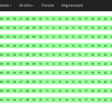
amme
Archiv
Forum
Impressum
04
05
06
07
08
09
10
11
12
13
14
15
16
17
18
19
20
2
04
05
06
07
08
09
10
11
12
13
14
15
16
17
18
19
20
2
04
05
06
07
08
09
10
11
12
13
14
15
16
17
18
19
20
2
04
05
06
07
08
09
10
11
12
13
14
15
16
17
18
19
20
2
04
05
06
07
08
09
10
11
12
13
14
15
16
17
18
19
20
2
04
05
06
07
08
09
10
11
12
13
14
15
16
17
18
19
20
2
04
05
06
07
08
09
10
11
12
13
14
15
16
17
18
19
20
2
04
05
06
07
08
09
10
11
12
13
14
15
16
17
18
19
20
2
04
05
06
07
08
09
10
11
12
13
14
15
16
17
18
19
20
2
04
05
06
07
08
09
10
11
12
13
14
15
16
17
18
19
20
2