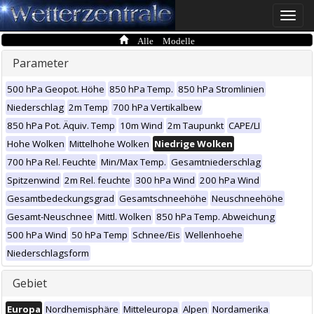
Toggle
naviga
Alle Modelle
Parameter
500 hPa Geopot. Höhe
850 hPa Temp.
850 hPa Stromlinien
Niederschlag
2m Temp
700 hPa Vertikalbew
850 hPa Pot. Äquiv. Temp
10m Wind
2m Taupunkt
CAPE/LI
Hohe Wolken
Mittelhohe Wolken
Niedrige Wolken
700 hPa Rel. Feuchte
Min/Max Temp.
Gesamtniederschlag
Spitzenwind
2m Rel. feuchte
300 hPa Wind
200 hPa Wind
Gesamtbedeckungsgrad
Gesamtschneehöhe
Neuschneehöhe
Gesamt-Neuschnee
Mittl. Wolken
850 hPa Temp. Abweichung
500 hPa Wind
50 hPa Temp
Schnee/Eis
Wellenhoehe
Niederschlagsform
Gebiet
Europa
Nordhemisphäre
Mitteleuropa
Alpen
Nordamerika