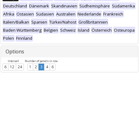
Deutschland
Dänemark
Skandinavien
Südhemisphäre
Südamerika
Afrika
Ostasien
Südasien
Australien
Niederlande
Frankreich
Italien/Balkan
Spanien
Türkei/Nahost
Großbritannien
Baden Württemberg
Belgien
Schweiz
Island
Österreich
Osteuropa
Polen
Finnland
Options
Intervall
Number of panels in row
6
12
24
1
2
3
4
6