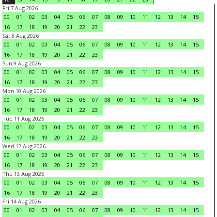
Fri 7 Aug 2026
00
01
02
03
04
05
06
07
08
09
10
11
12
13
14
15
16
17
18
19
20
21
22
23
Sat 8 Aug 2026
00
01
02
03
04
05
06
07
08
09
10
11
12
13
14
15
16
17
18
19
20
21
22
23
Sun 9 Aug 2026
00
01
02
03
04
05
06
07
08
09
10
11
12
13
14
15
16
17
18
19
20
21
22
23
Mon 10 Aug 2026
00
01
02
03
04
05
06
07
08
09
10
11
12
13
14
15
16
17
18
19
20
21
22
23
Tue 11 Aug 2026
00
01
02
03
04
05
06
07
08
09
10
11
12
13
14
15
16
17
18
19
20
21
22
23
Wed 12 Aug 2026
00
01
02
03
04
05
06
07
08
09
10
11
12
13
14
15
16
17
18
19
20
21
22
23
Thu 13 Aug 2026
00
01
02
03
04
05
06
07
08
09
10
11
12
13
14
15
16
17
18
19
20
21
22
23
Fri 14 Aug 2026
00
01
02
03
04
05
06
07
08
09
10
11
12
13
14
15