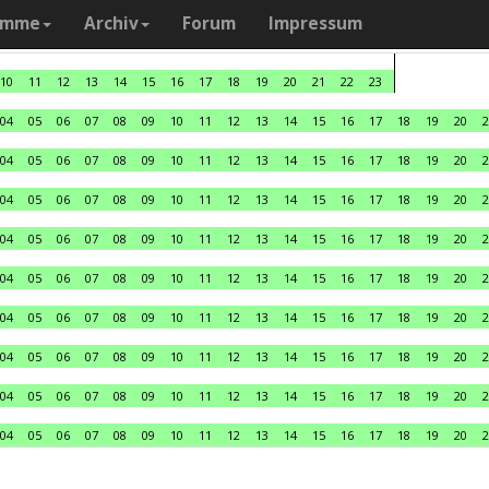
amme
Archiv
Forum
Impressum
10
11
12
13
14
15
16
17
18
19
20
21
22
23
04
05
06
07
08
09
10
11
12
13
14
15
16
17
18
19
20
2
04
05
06
07
08
09
10
11
12
13
14
15
16
17
18
19
20
2
04
05
06
07
08
09
10
11
12
13
14
15
16
17
18
19
20
2
04
05
06
07
08
09
10
11
12
13
14
15
16
17
18
19
20
2
04
05
06
07
08
09
10
11
12
13
14
15
16
17
18
19
20
2
04
05
06
07
08
09
10
11
12
13
14
15
16
17
18
19
20
2
04
05
06
07
08
09
10
11
12
13
14
15
16
17
18
19
20
2
04
05
06
07
08
09
10
11
12
13
14
15
16
17
18
19
20
2
04
05
06
07
08
09
10
11
12
13
14
15
16
17
18
19
20
2