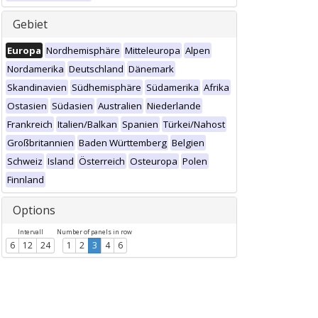
Gebiet
Europa
Nordhemisphäre
Mitteleuropa
Alpen
Nordamerika
Deutschland
Dänemark
Skandinavien
Südhemisphäre
Südamerika
Afrika
Ostasien
Südasien
Australien
Niederlande
Frankreich
Italien/Balkan
Spanien
Türkei/Nahost
Großbritannien
Baden Württemberg
Belgien
Schweiz
Island
Österreich
Osteuropa
Polen
Finnland
Options
Intervall
Number of panels in row
6
12
24
1
2
3
4
6