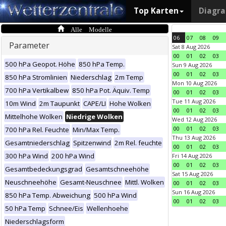
Top Karten
Diagr
Alle Modelle
06
07
08
09
Parameter
Sat 8 Aug 2026
00
01
02
03
500 hPa Geopot. Höhe
850 hPa Temp.
Sun 9 Aug 2026
00
01
02
03
850 hPa Stromlinien
Niederschlag
2m Temp
Mon 10 Aug 2026
700 hPa Vertikalbew
850 hPa Pot. Äquiv. Temp
00
01
02
03
Tue 11 Aug 2026
10m Wind
2m Taupunkt
CAPE/LI
Hohe Wolken
00
01
02
03
Mittelhohe Wolken
Niedrige Wolken
Wed 12 Aug 2026
00
01
02
03
700 hPa Rel. Feuchte
Min/Max Temp.
Thu 13 Aug 2026
Gesamtniederschlag
Spitzenwind
2m Rel. feuchte
00
01
02
03
300 hPa Wind
200 hPa Wind
Fri 14 Aug 2026
00
01
02
03
Gesamtbedeckungsgrad
Gesamtschneehöhe
Sat 15 Aug 2026
Neuschneehöhe
Gesamt-Neuschnee
Mittl. Wolken
00
01
02
03
Sun 16 Aug 2026
850 hPa Temp. Abweichung
500 hPa Wind
00
01
02
03
50 hPa Temp
Schnee/Eis
Wellenhoehe
Niederschlagsform