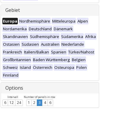
Gebiet
Europa
Nordhemisphäre
Mitteleuropa
Alpen
Nordamerika
Deutschland
Dänemark
Skandinavien
Südhemisphäre
Südamerika
Afrika
Ostasien
Südasien
Australien
Niederlande
Frankreich
Italien/Balkan
Spanien
Türkei/Nahost
Großbritannien
Baden Württemberg
Belgien
Schweiz
Island
Österreich
Osteuropa
Polen
Finnland
Options
Intervall
Number of panels in row
6
12
24
1
2
3
4
6