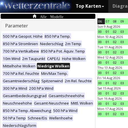
Top Karten
Diagr
Alle Modelle
06
07
08
09
Parameter
Sun 9 Aug 2026
00
01
02
03
500 hPa Geopot. Höhe
850 hPa Temp.
Mon 10 Aug 2026
00
01
02
03
850 hPa Stromlinien
Niederschlag
2m Temp
Tue 11 Aug 2026
700 hPa Vertikalbew
850 hPa Pot. Äquiv. Temp
00
01
02
03
Wed 12 Aug 2026
10m Wind
2m Taupunkt
CAPE/LI
Hohe Wolken
00
01
02
03
Mittelhohe Wolken
Niedrige Wolken
Thu 13 Aug 2026
00
01
02
03
700 hPa Rel. Feuchte
Min/Max Temp.
Fri 14 Aug 2026
Gesamtniederschlag
Spitzenwind
2m Rel. feuchte
00
01
02
03
300 hPa Wind
200 hPa Wind
Sat 15 Aug 2026
00
01
02
03
Gesamtbedeckungsgrad
Gesamtschneehöhe
Sun 16 Aug 2026
Neuschneehöhe
Gesamt-Neuschnee
Mittl. Wolken
00
01
02
03
Mon 17 Aug 2026
850 hPa Temp. Abweichung
500 hPa Wind
00
01
02
03
50 hPa Temp
Schnee/Eis
Wellenhoehe
Niederschlagsform