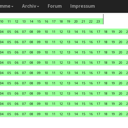
amme
Archiv
Forum
Impressum
10
11
12
13
14
15
16
17
18
19
20
21
22
23
04
05
06
07
08
09
10
11
12
13
14
15
16
17
18
19
20
2
04
05
06
07
08
09
10
11
12
13
14
15
16
17
18
19
20
2
04
05
06
07
08
09
10
11
12
13
14
15
16
17
18
19
20
2
04
05
06
07
08
09
10
11
12
13
14
15
16
17
18
19
20
2
04
05
06
07
08
09
10
11
12
13
14
15
16
17
18
19
20
2
04
05
06
07
08
09
10
11
12
13
14
15
16
17
18
19
20
2
04
05
06
07
08
09
10
11
12
13
14
15
16
17
18
19
20
2
04
05
06
07
08
09
10
11
12
13
14
15
16
17
18
19
20
2
04
05
06
07
08
09
10
11
12
13
14
15
16
17
18
19
20
2