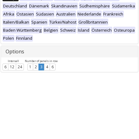
Deutschland
Dänemark
Skandinavien
Südhemisphäre
Südamerika
Afrika
Ostasien
Südasien
Australien
Niederlande
Frankreich
Italien/Balkan
Spanien
Türkei/Nahost
Großbritannien
Baden Württemberg
Belgien
Schweiz
Island
Österreich
Osteuropa
Polen
Finnland
Options
Intervall
Number of panels in row
6
12
24
1
2
3
4
6