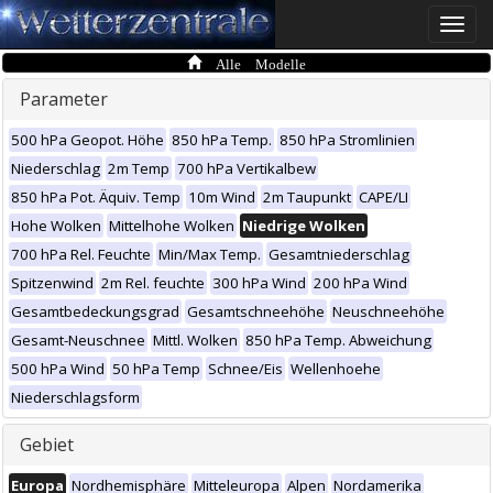
Toggle
naviga
Alle Modelle
Parameter
500 hPa Geopot. Höhe
850 hPa Temp.
850 hPa Stromlinien
Niederschlag
2m Temp
700 hPa Vertikalbew
850 hPa Pot. Äquiv. Temp
10m Wind
2m Taupunkt
CAPE/LI
Hohe Wolken
Mittelhohe Wolken
Niedrige Wolken
700 hPa Rel. Feuchte
Min/Max Temp.
Gesamtniederschlag
Spitzenwind
2m Rel. feuchte
300 hPa Wind
200 hPa Wind
Gesamtbedeckungsgrad
Gesamtschneehöhe
Neuschneehöhe
Gesamt-Neuschnee
Mittl. Wolken
850 hPa Temp. Abweichung
500 hPa Wind
50 hPa Temp
Schnee/Eis
Wellenhoehe
Niederschlagsform
Gebiet
Europa
Nordhemisphäre
Mitteleuropa
Alpen
Nordamerika