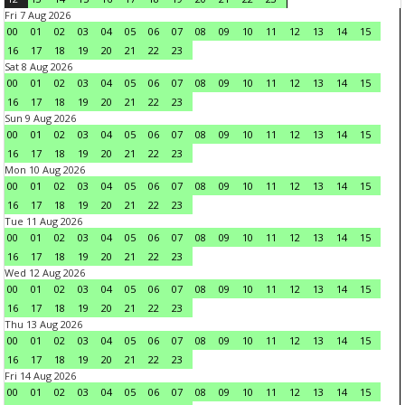
Fri 7 Aug 2026
00
01
02
03
04
05
06
07
08
09
10
11
12
13
14
15
16
17
18
19
20
21
22
23
Sat 8 Aug 2026
00
01
02
03
04
05
06
07
08
09
10
11
12
13
14
15
16
17
18
19
20
21
22
23
Sun 9 Aug 2026
00
01
02
03
04
05
06
07
08
09
10
11
12
13
14
15
16
17
18
19
20
21
22
23
Mon 10 Aug 2026
00
01
02
03
04
05
06
07
08
09
10
11
12
13
14
15
16
17
18
19
20
21
22
23
Tue 11 Aug 2026
00
01
02
03
04
05
06
07
08
09
10
11
12
13
14
15
16
17
18
19
20
21
22
23
Wed 12 Aug 2026
00
01
02
03
04
05
06
07
08
09
10
11
12
13
14
15
16
17
18
19
20
21
22
23
Thu 13 Aug 2026
00
01
02
03
04
05
06
07
08
09
10
11
12
13
14
15
16
17
18
19
20
21
22
23
Fri 14 Aug 2026
00
01
02
03
04
05
06
07
08
09
10
11
12
13
14
15