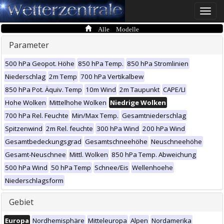
Toggle
naviga
Alle Modelle
Parameter
500 hPa Geopot. Höhe
850 hPa Temp.
850 hPa Stromlinien
Niederschlag
2m Temp
700 hPa Vertikalbew
850 hPa Pot. Äquiv. Temp
10m Wind
2m Taupunkt
CAPE/LI
Hohe Wolken
Mittelhohe Wolken
Niedrige Wolken
700 hPa Rel. Feuchte
Min/Max Temp.
Gesamtniederschlag
Spitzenwind
2m Rel. feuchte
300 hPa Wind
200 hPa Wind
Gesamtbedeckungsgrad
Gesamtschneehöhe
Neuschneehöhe
Gesamt-Neuschnee
Mittl. Wolken
850 hPa Temp. Abweichung
500 hPa Wind
50 hPa Temp
Schnee/Eis
Wellenhoehe
Niederschlagsform
Gebiet
Europa
Nordhemisphäre
Mitteleuropa
Alpen
Nordamerika