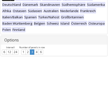
Deutschland
Dänemark
Skandinavien
Südhemisphäre
Südamerika
Afrika
Ostasien
Südasien
Australien
Niederlande
Frankreich
Italien/Balkan
Spanien
Türkei/Nahost
Großbritannien
Baden Württemberg
Belgien
Schweiz
Island
Österreich
Osteuropa
Polen
Finnland
Options
Intervall
Number of panels in row
6
12
24
1
2
3
4
6