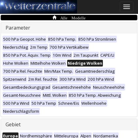
Toggle
naviga
Alle Modelle
Parameter
500 hPa Geopot. Höhe
850 hPa Temp.
850 hPa Stromlinien
Niederschlag
2m Temp
700 hPa Vertikalbew
850 hPa Pot. Äquiv. Temp
10m Wind
2m Taupunkt
CAPE/LI
Hohe Wolken
Mittelhohe Wolken
Niedrige Wolken
700 hPa Rel. Feuchte
Min/Max Temp.
Gesamtniederschlag
Spitzenwind
2m Rel. feuchte
300 hPa Wind
200 hPa Wind
Gesamtbedeckungsgrad
Gesamtschneehöhe
Neuschneehöhe
Gesamt-Neuschnee
Mittl. Wolken
850 hPa Temp. Abweichung
500 hPa Wind
50 hPa Temp
Schnee/Eis
Wellenhoehe
Niederschlagsform
Gebiet
Europa
Nordhemisphäre
Mitteleuropa
Alpen
Nordamerika