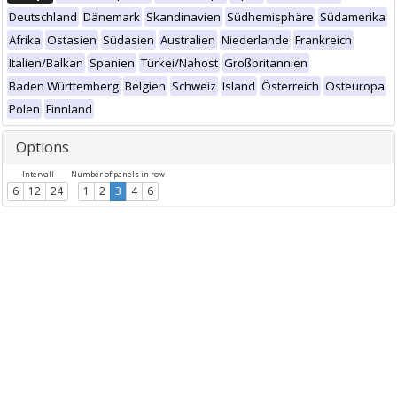
Deutschland
Dänemark
Skandinavien
Südhemisphäre
Südamerika
Afrika
Ostasien
Südasien
Australien
Niederlande
Frankreich
Italien/Balkan
Spanien
Türkei/Nahost
Großbritannien
Baden Württemberg
Belgien
Schweiz
Island
Österreich
Osteuropa
Polen
Finnland
Options
Intervall
Number of panels in row
6
12
24
1
2
3
4
6