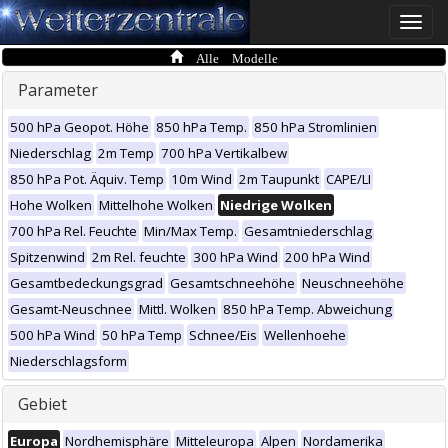
Toggle
naviga
Alle Modelle
Parameter
500 hPa Geopot. Höhe
850 hPa Temp.
850 hPa Stromlinien
Niederschlag
2m Temp
700 hPa Vertikalbew
850 hPa Pot. Äquiv. Temp
10m Wind
2m Taupunkt
CAPE/LI
Hohe Wolken
Mittelhohe Wolken
Niedrige Wolken
700 hPa Rel. Feuchte
Min/Max Temp.
Gesamtniederschlag
Spitzenwind
2m Rel. feuchte
300 hPa Wind
200 hPa Wind
Gesamtbedeckungsgrad
Gesamtschneehöhe
Neuschneehöhe
Gesamt-Neuschnee
Mittl. Wolken
850 hPa Temp. Abweichung
500 hPa Wind
50 hPa Temp
Schnee/Eis
Wellenhoehe
Niederschlagsform
Gebiet
Europa
Nordhemisphäre
Mitteleuropa
Alpen
Nordamerika