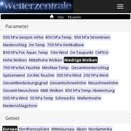
Toggle
naviga
Alle Modelle
Parameter
500 hPa Geopot. Höhe
850 hPa Temp.
850 hPa Stromlinien
Niederschlag
2m Temp
700 hPa Vertikalbew
850 hPa Pot. Äquiv. Temp
10m Wind
2m Taupunkt
CAPE/LI
Hohe Wolken
Mittelhohe Wolken
Niedrige Wolken
700 hPa Rel. Feuchte
Min/Max Temp.
Gesamtniederschlag
Spitzenwind
2m Rel. feuchte
300 hPa Wind
200 hPa Wind
Gesamtbedeckungsgrad
Gesamtschneehöhe
Neuschneehöhe
Gesamt-Neuschnee
Mittl. Wolken
850 hPa Temp. Abweichung
500 hPa Wind
50 hPa Temp
Schnee/Eis
Wellenhoehe
Niederschlagsform
Gebiet
Europa
Nordhemisphäre
Mitteleuropa
Alpen
Nordamerika