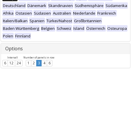
Deutschland
Dänemark
Skandinavien
Südhemisphäre
Südamerika
Afrika
Ostasien
Südasien
Australien
Niederlande
Frankreich
Italien/Balkan
Spanien
Türkei/Nahost
Großbritannien
Baden Württemberg
Belgien
Schweiz
Island
Österreich
Osteuropa
Polen
Finnland
Options
Intervall
Number of panels in row
6
12
24
1
2
3
4
6