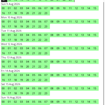
Sun 9 Aug 2026
00
01
02
03
04
05
06
07
08
09
10
11
12
13
14
15
16
17
18
19
20
21
22
23
Mon 10 Aug 2026
00
01
02
03
04
05
06
07
08
09
10
11
12
13
14
15
16
17
18
19
20
21
22
23
Tue 11 Aug 2026
00
01
02
03
04
05
06
07
08
09
10
11
12
13
14
15
16
17
18
19
20
21
22
23
Wed 12 Aug 2026
00
01
02
03
04
05
06
07
08
09
10
11
12
13
14
15
16
17
18
19
20
21
22
23
Thu 13 Aug 2026
00
01
02
03
04
05
06
07
08
09
10
11
12
13
14
15
16
17
18
19
20
21
22
23
Fri 14 Aug 2026
00
01
02
03
04
05
06
07
08
09
10
11
12
13
14
15
16
17
18
19
20
21
22
23
Sat 15 Aug 2026
00
01
02
03
04
05
06
07
08
09
10
11
12
13
14
15
16
17
18
19
20
21
22
23
Sun 16 Aug 2026
00
01
02
03
04
05
06
07
08
09
10
11
12
13
14
15