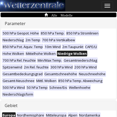
Toggle
naviga
Alle Modelle
Parameter
500 hPa Geopot. Höhe
850 hPa Temp.
850 hPa Stromlinien
Niederschlag
2m Temp
700 hPa Vertikalbew
850 hPa Pot. Äquiv. Temp
10m Wind
2m Taupunkt
CAPE/LI
Hohe Wolken
Mittelhohe Wolken
Niedrige Wolken
700 hPa Rel. Feuchte
Min/Max Temp.
Gesamtniederschlag
Spitzenwind
2m Rel. feuchte
300 hPa Wind
200 hPa Wind
Gesamtbedeckungsgrad
Gesamtschneehöhe
Neuschneehöhe
Gesamt-Neuschnee
Mittl. Wolken
850 hPa Temp. Abweichung
500 hPa Wind
50 hPa Temp
Schnee/Eis
Wellenhoehe
Niederschlagsform
Gebiet
Europa
Nordhemisphäre
Mitteleuropa
Alpen
Nordamerika