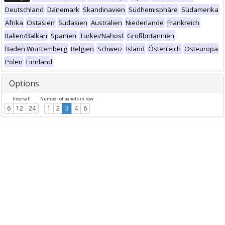
Deutschland
Dänemark
Skandinavien
Südhemisphäre
Südamerika
Afrika
Ostasien
Südasien
Australien
Niederlande
Frankreich
Italien/Balkan
Spanien
Türkei/Nahost
Großbritannien
Baden Württemberg
Belgien
Schweiz
Island
Österreich
Osteuropa
Polen
Finnland
Options
Intervall
Number of panels in row
6
12
24
1
2
3
4
6