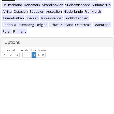
Deutschland
Dänemark
Skandinavien
Südhemisphäre
Südamerika
Afrika
Ostasien
Südasien
Australien
Niederlande
Frankreich
Italien/Balkan
Spanien
Türkei/Nahost
Großbritannien
Baden Württemberg
Belgien
Schweiz
Island
Österreich
Osteuropa
Polen
Finnland
Options
Intervall
Number of panels in row
6
12
24
1
2
3
4
6