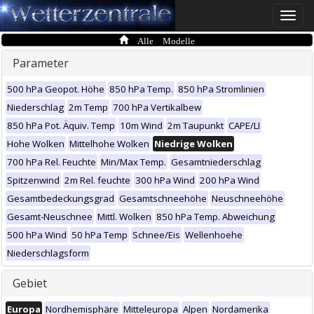
Toggle
naviga
Alle Modelle
Parameter
500 hPa Geopot. Höhe
850 hPa Temp.
850 hPa Stromlinien
Niederschlag
2m Temp
700 hPa Vertikalbew
850 hPa Pot. Äquiv. Temp
10m Wind
2m Taupunkt
CAPE/LI
Hohe Wolken
Mittelhohe Wolken
Niedrige Wolken
700 hPa Rel. Feuchte
Min/Max Temp.
Gesamtniederschlag
Spitzenwind
2m Rel. feuchte
300 hPa Wind
200 hPa Wind
Gesamtbedeckungsgrad
Gesamtschneehöhe
Neuschneehöhe
Gesamt-Neuschnee
Mittl. Wolken
850 hPa Temp. Abweichung
500 hPa Wind
50 hPa Temp
Schnee/Eis
Wellenhoehe
Niederschlagsform
Gebiet
Europa
Nordhemisphäre
Mitteleuropa
Alpen
Nordamerika