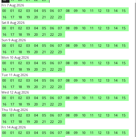
Fri 7 Aug 2026
00
01
02
03
04
05
06
07
08
09
10
11
12
13
14
15
16
17
18
19
20
21
22
23
Sat 8 Aug 2026
00
01
02
03
04
05
06
07
08
09
10
11
12
13
14
15
16
17
18
19
20
21
22
23
Sun 9 Aug 2026
00
01
02
03
04
05
06
07
08
09
10
11
12
13
14
15
16
17
18
19
20
21
22
23
Mon 10 Aug 2026
00
01
02
03
04
05
06
07
08
09
10
11
12
13
14
15
16
17
18
19
20
21
22
23
Tue 11 Aug 2026
00
01
02
03
04
05
06
07
08
09
10
11
12
13
14
15
16
17
18
19
20
21
22
23
Wed 12 Aug 2026
00
01
02
03
04
05
06
07
08
09
10
11
12
13
14
15
16
17
18
19
20
21
22
23
Thu 13 Aug 2026
00
01
02
03
04
05
06
07
08
09
10
11
12
13
14
15
16
17
18
19
20
21
22
23
Fri 14 Aug 2026
00
01
02
03
04
05
06
07
08
09
10
11
12
13
14
15