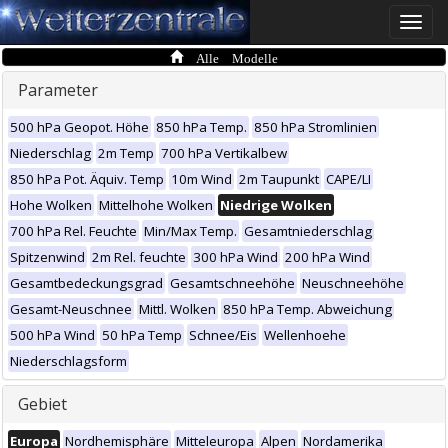
Toggle
naviga
Alle Modelle
Parameter
500 hPa Geopot. Höhe
850 hPa Temp.
850 hPa Stromlinien
Niederschlag
2m Temp
700 hPa Vertikalbew
850 hPa Pot. Äquiv. Temp
10m Wind
2m Taupunkt
CAPE/LI
Hohe Wolken
Mittelhohe Wolken
Niedrige Wolken
700 hPa Rel. Feuchte
Min/Max Temp.
Gesamtniederschlag
Spitzenwind
2m Rel. feuchte
300 hPa Wind
200 hPa Wind
Gesamtbedeckungsgrad
Gesamtschneehöhe
Neuschneehöhe
Gesamt-Neuschnee
Mittl. Wolken
850 hPa Temp. Abweichung
500 hPa Wind
50 hPa Temp
Schnee/Eis
Wellenhoehe
Niederschlagsform
Gebiet
Europa
Nordhemisphäre
Mitteleuropa
Alpen
Nordamerika