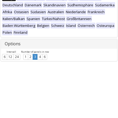
Deutschland
Dänemark
Skandinavien
Südhemisphäre
Südamerika
Afrika
Ostasien
Südasien
Australien
Niederlande
Frankreich
Italien/Balkan
Spanien
Türkei/Nahost
Großbritannien
Baden Württemberg
Belgien
Schweiz
Island
Österreich
Osteuropa
Polen
Finnland
Options
Intervall
Number of panels in row
6
12
24
1
2
3
4
6