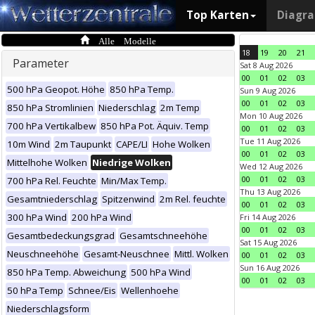
Top Karten
Diagr
Alle Modelle
18
19
20
21
Parameter
Sat 8 Aug 2026
00
01
02
03
500 hPa Geopot. Höhe
850 hPa Temp.
Sun 9 Aug 2026
00
01
02
03
850 hPa Stromlinien
Niederschlag
2m Temp
Mon 10 Aug 2026
700 hPa Vertikalbew
850 hPa Pot. Äquiv. Temp
00
01
02
03
Tue 11 Aug 2026
10m Wind
2m Taupunkt
CAPE/LI
Hohe Wolken
00
01
02
03
Mittelhohe Wolken
Niedrige Wolken
Wed 12 Aug 2026
00
01
02
03
700 hPa Rel. Feuchte
Min/Max Temp.
Thu 13 Aug 2026
Gesamtniederschlag
Spitzenwind
2m Rel. feuchte
00
01
02
03
300 hPa Wind
200 hPa Wind
Fri 14 Aug 2026
00
01
02
03
Gesamtbedeckungsgrad
Gesamtschneehöhe
Sat 15 Aug 2026
Neuschneehöhe
Gesamt-Neuschnee
Mittl. Wolken
00
01
02
03
Sun 16 Aug 2026
850 hPa Temp. Abweichung
500 hPa Wind
00
01
02
03
50 hPa Temp
Schnee/Eis
Wellenhoehe
Niederschlagsform