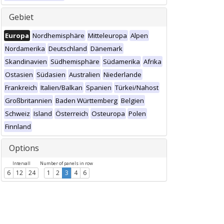
Gebiet
Europa
Nordhemisphäre
Mitteleuropa
Alpen
Nordamerika
Deutschland
Dänemark
Skandinavien
Südhemisphäre
Südamerika
Afrika
Ostasien
Südasien
Australien
Niederlande
Frankreich
Italien/Balkan
Spanien
Türkei/Nahost
Großbritannien
Baden Württemberg
Belgien
Schweiz
Island
Österreich
Osteuropa
Polen
Finnland
Options
Intervall
Number of panels in row
6
12
24
1
2
3
4
6