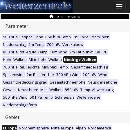
Toggle
naviga
Alle Modelle
Parameter
500 hPa Geopot. Höhe
850 hPa Temp.
850 hPa Stromlinien
Niederschlag
2m Temp
700 hPa Vertikalbew
850 hPa Pot. Äquiv. Temp
10m Wind
2m Taupunkt
CAPE/LI
Hohe Wolken
Mittelhohe Wolken
Niedrige Wolken
700 hPa Rel. Feuchte
Min/Max Temp.
Gesamtniederschlag
Spitzenwind
2m Rel. feuchte
300 hPa Wind
200 hPa Wind
Gesamtbedeckungsgrad
Gesamtschneehöhe
Neuschneehöhe
Gesamt-Neuschnee
Mittl. Wolken
850 hPa Temp. Abweichung
500 hPa Wind
50 hPa Temp
Schnee/Eis
Wellenhoehe
Niederschlagsform
Gebiet
Europa
Nordhemisphäre
Mitteleuropa
Alpen
Nordamerika