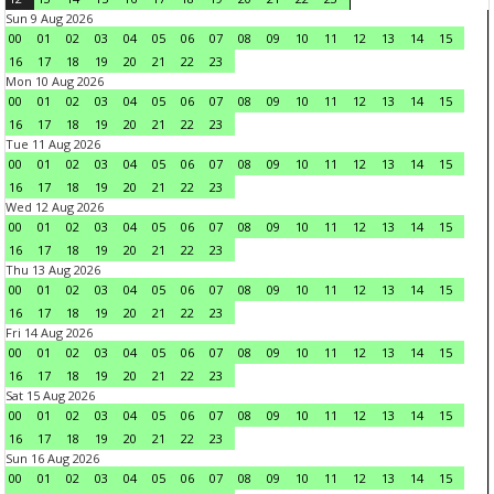
Sun 9 Aug 2026
00
01
02
03
04
05
06
07
08
09
10
11
12
13
14
15
16
17
18
19
20
21
22
23
Mon 10 Aug 2026
00
01
02
03
04
05
06
07
08
09
10
11
12
13
14
15
16
17
18
19
20
21
22
23
Tue 11 Aug 2026
00
01
02
03
04
05
06
07
08
09
10
11
12
13
14
15
16
17
18
19
20
21
22
23
Wed 12 Aug 2026
00
01
02
03
04
05
06
07
08
09
10
11
12
13
14
15
16
17
18
19
20
21
22
23
Thu 13 Aug 2026
00
01
02
03
04
05
06
07
08
09
10
11
12
13
14
15
16
17
18
19
20
21
22
23
Fri 14 Aug 2026
00
01
02
03
04
05
06
07
08
09
10
11
12
13
14
15
16
17
18
19
20
21
22
23
Sat 15 Aug 2026
00
01
02
03
04
05
06
07
08
09
10
11
12
13
14
15
16
17
18
19
20
21
22
23
Sun 16 Aug 2026
00
01
02
03
04
05
06
07
08
09
10
11
12
13
14
15