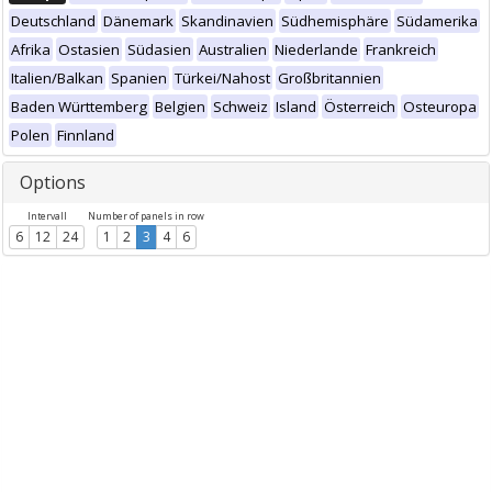
Deutschland
Dänemark
Skandinavien
Südhemisphäre
Südamerika
Afrika
Ostasien
Südasien
Australien
Niederlande
Frankreich
Italien/Balkan
Spanien
Türkei/Nahost
Großbritannien
Baden Württemberg
Belgien
Schweiz
Island
Österreich
Osteuropa
Polen
Finnland
Options
Intervall
Number of panels in row
6
12
24
1
2
3
4
6