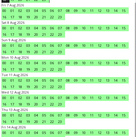
Fri 7 Aug 2026
00
01
02
03
04
05
06
07
08
09
10
11
12
13
14
15
16
17
18
19
20
21
22
23
Sat 8 Aug 2026
00
01
02
03
04
05
06
07
08
09
10
11
12
13
14
15
16
17
18
19
20
21
22
23
Sun 9 Aug 2026
00
01
02
03
04
05
06
07
08
09
10
11
12
13
14
15
16
17
18
19
20
21
22
23
Mon 10 Aug 2026
00
01
02
03
04
05
06
07
08
09
10
11
12
13
14
15
16
17
18
19
20
21
22
23
Tue 11 Aug 2026
00
01
02
03
04
05
06
07
08
09
10
11
12
13
14
15
16
17
18
19
20
21
22
23
Wed 12 Aug 2026
00
01
02
03
04
05
06
07
08
09
10
11
12
13
14
15
16
17
18
19
20
21
22
23
Thu 13 Aug 2026
00
01
02
03
04
05
06
07
08
09
10
11
12
13
14
15
16
17
18
19
20
21
22
23
Fri 14 Aug 2026
00
01
02
03
04
05
06
07
08
09
10
11
12
13
14
15