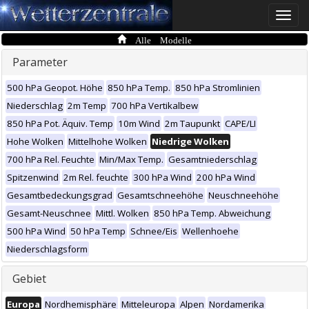
Toggle
naviga
Alle Modelle
Parameter
500 hPa Geopot. Höhe
850 hPa Temp.
850 hPa Stromlinien
Niederschlag
2m Temp
700 hPa Vertikalbew
850 hPa Pot. Äquiv. Temp
10m Wind
2m Taupunkt
CAPE/LI
Hohe Wolken
Mittelhohe Wolken
Niedrige Wolken
700 hPa Rel. Feuchte
Min/Max Temp.
Gesamtniederschlag
Spitzenwind
2m Rel. feuchte
300 hPa Wind
200 hPa Wind
Gesamtbedeckungsgrad
Gesamtschneehöhe
Neuschneehöhe
Gesamt-Neuschnee
Mittl. Wolken
850 hPa Temp. Abweichung
500 hPa Wind
50 hPa Temp
Schnee/Eis
Wellenhoehe
Niederschlagsform
Gebiet
Europa
Nordhemisphäre
Mitteleuropa
Alpen
Nordamerika