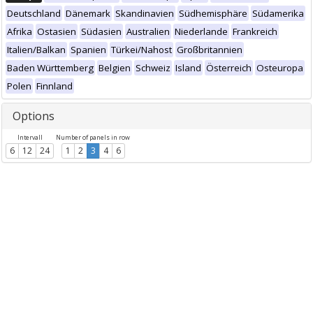
Deutschland
Dänemark
Skandinavien
Südhemisphäre
Südamerika
Afrika
Ostasien
Südasien
Australien
Niederlande
Frankreich
Italien/Balkan
Spanien
Türkei/Nahost
Großbritannien
Baden Württemberg
Belgien
Schweiz
Island
Österreich
Osteuropa
Polen
Finnland
Options
Intervall
Number of panels in row
6
12
24
1
2
3
4
6