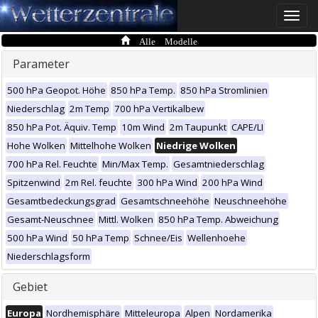
Toggle
naviga
Alle Modelle
Parameter
500 hPa Geopot. Höhe
850 hPa Temp.
850 hPa Stromlinien
Niederschlag
2m Temp
700 hPa Vertikalbew
850 hPa Pot. Äquiv. Temp
10m Wind
2m Taupunkt
CAPE/LI
Hohe Wolken
Mittelhohe Wolken
Niedrige Wolken
700 hPa Rel. Feuchte
Min/Max Temp.
Gesamtniederschlag
Spitzenwind
2m Rel. feuchte
300 hPa Wind
200 hPa Wind
Gesamtbedeckungsgrad
Gesamtschneehöhe
Neuschneehöhe
Gesamt-Neuschnee
Mittl. Wolken
850 hPa Temp. Abweichung
500 hPa Wind
50 hPa Temp
Schnee/Eis
Wellenhoehe
Niederschlagsform
Gebiet
Europa
Nordhemisphäre
Mitteleuropa
Alpen
Nordamerika