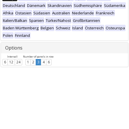
Deutschland
Dänemark
Skandinavien
Südhemisphäre
Südamerika
Afrika
Ostasien
Südasien
Australien
Niederlande
Frankreich
Italien/Balkan
Spanien
Türkei/Nahost
Großbritannien
Baden Württemberg
Belgien
Schweiz
Island
Österreich
Osteuropa
Polen
Finnland
Options
Intervall
Number of panels in row
6
12
24
1
2
3
4
6