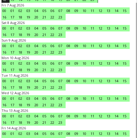
Fri 7 Aug 2026
00
01
02
03
04
05
06
07
08
09
10
11
12
13
14
15
16
17
18
19
20
21
22
23
Sat 8 Aug 2026
00
01
02
03
04
05
06
07
08
09
10
11
12
13
14
15
16
17
18
19
20
21
22
23
Sun 9 Aug 2026
00
01
02
03
04
05
06
07
08
09
10
11
12
13
14
15
16
17
18
19
20
21
22
23
Mon 10 Aug 2026
00
01
02
03
04
05
06
07
08
09
10
11
12
13
14
15
16
17
18
19
20
21
22
23
Tue 11 Aug 2026
00
01
02
03
04
05
06
07
08
09
10
11
12
13
14
15
16
17
18
19
20
21
22
23
Wed 12 Aug 2026
00
01
02
03
04
05
06
07
08
09
10
11
12
13
14
15
16
17
18
19
20
21
22
23
Thu 13 Aug 2026
00
01
02
03
04
05
06
07
08
09
10
11
12
13
14
15
16
17
18
19
20
21
22
23
Fri 14 Aug 2026
00
01
02
03
04
05
06
07
08
09
10
11
12
13
14
15