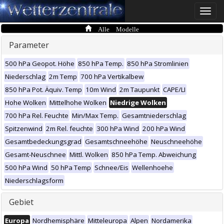
Toggle
naviga
Alle Modelle
Parameter
500 hPa Geopot. Höhe
850 hPa Temp.
850 hPa Stromlinien
Niederschlag
2m Temp
700 hPa Vertikalbew
850 hPa Pot. Äquiv. Temp
10m Wind
2m Taupunkt
CAPE/LI
Hohe Wolken
Mittelhohe Wolken
Niedrige Wolken
700 hPa Rel. Feuchte
Min/Max Temp.
Gesamtniederschlag
Spitzenwind
2m Rel. feuchte
300 hPa Wind
200 hPa Wind
Gesamtbedeckungsgrad
Gesamtschneehöhe
Neuschneehöhe
Gesamt-Neuschnee
Mittl. Wolken
850 hPa Temp. Abweichung
500 hPa Wind
50 hPa Temp
Schnee/Eis
Wellenhoehe
Niederschlagsform
Gebiet
Europa
Nordhemisphäre
Mitteleuropa
Alpen
Nordamerika