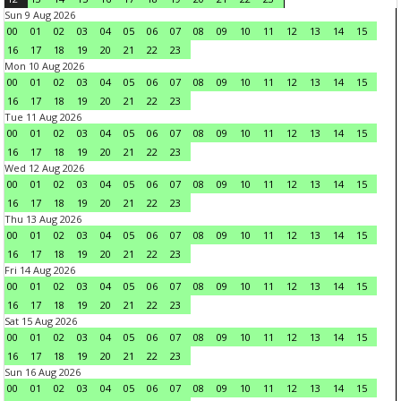
Sun 9 Aug 2026
00
01
02
03
04
05
06
07
08
09
10
11
12
13
14
15
16
17
18
19
20
21
22
23
Mon 10 Aug 2026
00
01
02
03
04
05
06
07
08
09
10
11
12
13
14
15
16
17
18
19
20
21
22
23
Tue 11 Aug 2026
00
01
02
03
04
05
06
07
08
09
10
11
12
13
14
15
16
17
18
19
20
21
22
23
Wed 12 Aug 2026
00
01
02
03
04
05
06
07
08
09
10
11
12
13
14
15
16
17
18
19
20
21
22
23
Thu 13 Aug 2026
00
01
02
03
04
05
06
07
08
09
10
11
12
13
14
15
16
17
18
19
20
21
22
23
Fri 14 Aug 2026
00
01
02
03
04
05
06
07
08
09
10
11
12
13
14
15
16
17
18
19
20
21
22
23
Sat 15 Aug 2026
00
01
02
03
04
05
06
07
08
09
10
11
12
13
14
15
16
17
18
19
20
21
22
23
Sun 16 Aug 2026
00
01
02
03
04
05
06
07
08
09
10
11
12
13
14
15