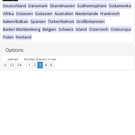
Deutschland
Dänemark
Skandinavien
Südhemisphäre
Südamerika
Afrika
Ostasien
Südasien
Australien
Niederlande
Frankreich
Italien/Balkan
Spanien
Türkei/Nahost
Großbritannien
Baden Württemberg
Belgien
Schweiz
Island
Österreich
Osteuropa
Polen
Finnland
Options
Intervall
Number of panels in row
6
12
24
1
2
3
4
6