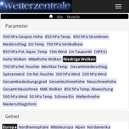
Toggle
naviga
Alle Modelle
Parameter
500 hPa Geopot. Höhe
850 hPa Temp.
850 hPa Stromlinien
Niederschlag
2m Temp
700 hPa Vertikalbew
850 hPa Pot. Äquiv. Temp
10m Wind
2m Taupunkt
CAPE/LI
Hohe Wolken
Mittelhohe Wolken
Niedrige Wolken
700 hPa Rel. Feuchte
Min/Max Temp.
Gesamtniederschlag
Spitzenwind
2m Rel. feuchte
300 hPa Wind
200 hPa Wind
Gesamtbedeckungsgrad
Gesamtschneehöhe
Neuschneehöhe
Gesamt-Neuschnee
Mittl. Wolken
850 hPa Temp. Abweichung
500 hPa Wind
50 hPa Temp
Schnee/Eis
Wellenhoehe
Niederschlagsform
Gebiet
Europa
Nordhemisphäre
Mitteleuropa
Alpen
Nordamerika