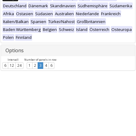
Deutschland
Dänemark
Skandinavien
Südhemisphäre
Südamerika
Afrika
Ostasien
Südasien
Australien
Niederlande
Frankreich
Italien/Balkan
Spanien
Türkei/Nahost
Großbritannien
Baden Württemberg
Belgien
Schweiz
Island
Österreich
Osteuropa
Polen
Finnland
Options
Intervall
Number of panels in row
6
12
24
1
2
3
4
6