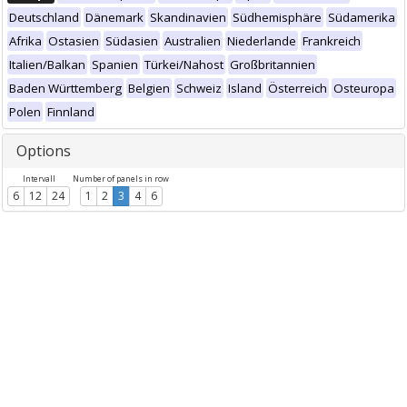
Deutschland
Dänemark
Skandinavien
Südhemisphäre
Südamerika
Afrika
Ostasien
Südasien
Australien
Niederlande
Frankreich
Italien/Balkan
Spanien
Türkei/Nahost
Großbritannien
Baden Württemberg
Belgien
Schweiz
Island
Österreich
Osteuropa
Polen
Finnland
Options
Intervall
Number of panels in row
6
12
24
1
2
3
4
6