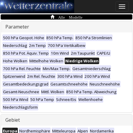
Toggle
naviga
Alle Modelle
Parameter
500 hPa Geopot. Höhe
850 hPa Temp.
850 hPa Stromlinien
Niederschlag
2m Temp
700 hPa Vertikalbew
850 hPa Pot. Äquiv. Temp
10m Wind
2m Taupunkt
CAPE/LI
Hohe Wolken
Mittelhohe Wolken
Niedrige Wolken
700 hPa Rel. Feuchte
Min/Max Temp.
Gesamtniederschlag
Spitzenwind
2m Rel. feuchte
300 hPa Wind
200 hPa Wind
Gesamtbedeckungsgrad
Gesamtschneehöhe
Neuschneehöhe
Gesamt-Neuschnee
Mittl. Wolken
850 hPa Temp. Abweichung
500 hPa Wind
50 hPa Temp
Schnee/Eis
Wellenhoehe
Niederschlagsform
Gebiet
Europa
Nordhemisphäre
Mitteleuropa
Alpen
Nordamerika