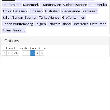
Deutschland
Dänemark
Skandinavien
Südhemisphäre
Südamerika
Afrika
Ostasien
Südasien
Australien
Niederlande
Frankreich
Italien/Balkan
Spanien
Türkei/Nahost
Großbritannien
Baden Württemberg
Belgien
Schweiz
Island
Österreich
Osteuropa
Polen
Finnland
Options
Intervall
Number of panels in row
6
12
24
1
2
3
4
6