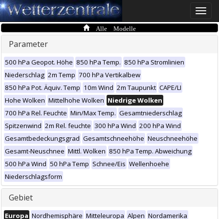
Toggle
naviga
Alle Modelle
Parameter
500 hPa Geopot. Höhe
850 hPa Temp.
850 hPa Stromlinien
Niederschlag
2m Temp
700 hPa Vertikalbew
850 hPa Pot. Äquiv. Temp
10m Wind
2m Taupunkt
CAPE/LI
Hohe Wolken
Mittelhohe Wolken
Niedrige Wolken
700 hPa Rel. Feuchte
Min/Max Temp.
Gesamtniederschlag
Spitzenwind
2m Rel. feuchte
300 hPa Wind
200 hPa Wind
Gesamtbedeckungsgrad
Gesamtschneehöhe
Neuschneehöhe
Gesamt-Neuschnee
Mittl. Wolken
850 hPa Temp. Abweichung
500 hPa Wind
50 hPa Temp
Schnee/Eis
Wellenhoehe
Niederschlagsform
Gebiet
Europa
Nordhemisphäre
Mitteleuropa
Alpen
Nordamerika