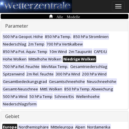
Toggle
naviga
Alle Modelle
Parameter
500 hPa Geopot. Höhe
850 hPa Temp.
850 hPa Stromlinien
Niederschlag
2m Temp
700 hPa Vertikalbew
850 hPa Pot. Äquiv. Temp
10m Wind
2m Taupunkt
CAPE/LI
Hohe Wolken
Mittelhohe Wolken
Niedrige Wolken
700 hPa Rel. Feuchte
Min/Max Temp.
Gesamtniederschlag
Spitzenwind
2m Rel. feuchte
300 hPa Wind
200 hPa Wind
Gesamtbedeckungsgrad
Gesamtschneehöhe
Neuschneehöhe
Gesamt-Neuschnee
Mittl. Wolken
850 hPa Temp. Abweichung
500 hPa Wind
50 hPa Temp
Schnee/Eis
Wellenhoehe
Niederschlagsform
Gebiet
Europa
Nordhemisphäre
Mitteleuropa
Alpen
Nordamerika