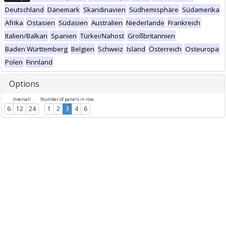
Deutschland
Dänemark
Skandinavien
Südhemisphäre
Südamerika
Afrika
Ostasien
Südasien
Australien
Niederlande
Frankreich
Italien/Balkan
Spanien
Türkei/Nahost
Großbritannien
Baden Württemberg
Belgien
Schweiz
Island
Österreich
Osteuropa
Polen
Finnland
Options
Intervall
Number of panels in row
6
12
24
1
2
3
4
6