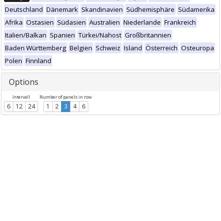
Deutschland
Dänemark
Skandinavien
Südhemisphäre
Südamerika
Afrika
Ostasien
Südasien
Australien
Niederlande
Frankreich
Italien/Balkan
Spanien
Türkei/Nahost
Großbritannien
Baden Württemberg
Belgien
Schweiz
Island
Österreich
Osteuropa
Polen
Finnland
Options
Intervall
Number of panels in row
6
12
24
1
2
3
4
6