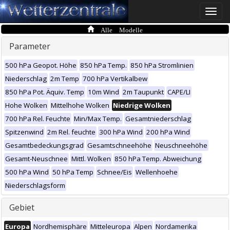
Toggle
naviga
Alle Modelle
Parameter
500 hPa Geopot. Höhe
850 hPa Temp.
850 hPa Stromlinien
Niederschlag
2m Temp
700 hPa Vertikalbew
850 hPa Pot. Äquiv. Temp
10m Wind
2m Taupunkt
CAPE/LI
Hohe Wolken
Mittelhohe Wolken
Niedrige Wolken
700 hPa Rel. Feuchte
Min/Max Temp.
Gesamtniederschlag
Spitzenwind
2m Rel. feuchte
300 hPa Wind
200 hPa Wind
Gesamtbedeckungsgrad
Gesamtschneehöhe
Neuschneehöhe
Gesamt-Neuschnee
Mittl. Wolken
850 hPa Temp. Abweichung
500 hPa Wind
50 hPa Temp
Schnee/Eis
Wellenhoehe
Niederschlagsform
Gebiet
Europa
Nordhemisphäre
Mitteleuropa
Alpen
Nordamerika