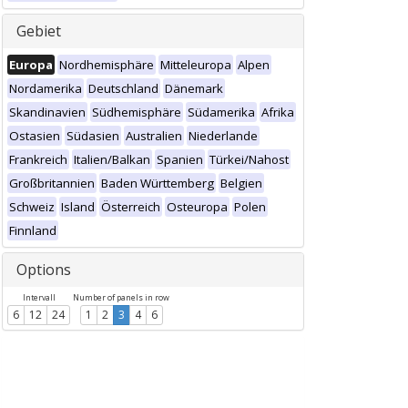
Gebiet
Europa
Nordhemisphäre
Mitteleuropa
Alpen
Nordamerika
Deutschland
Dänemark
Skandinavien
Südhemisphäre
Südamerika
Afrika
Ostasien
Südasien
Australien
Niederlande
Frankreich
Italien/Balkan
Spanien
Türkei/Nahost
Großbritannien
Baden Württemberg
Belgien
Schweiz
Island
Österreich
Osteuropa
Polen
Finnland
Options
Intervall
Number of panels in row
6
12
24
1
2
3
4
6