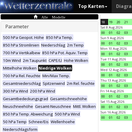
Top Karten
Diagr
Alle Modelle
18
19
20
21
Parameter
Sat 8 Aug 2026
00
01
02
03
500 hPa Geopot. Höhe
850 hPa Temp.
Sun 9 Aug 2026
00
01
02
03
850 hPa Stromlinien
Niederschlag
2m Temp
Mon 10 Aug 2026
700 hPa Vertikalbew
850 hPa Pot. Äquiv. Temp
00
01
02
03
Tue 11 Aug 2026
10m Wind
2m Taupunkt
CAPE/LI
Hohe Wolken
00
01
02
03
Mittelhohe Wolken
Niedrige Wolken
Wed 12 Aug 2026
00
01
02
03
700 hPa Rel. Feuchte
Min/Max Temp.
Thu 13 Aug 2026
Gesamtniederschlag
Spitzenwind
2m Rel. feuchte
00
01
02
03
300 hPa Wind
200 hPa Wind
Fri 14 Aug 2026
00
01
02
03
Gesamtbedeckungsgrad
Gesamtschneehöhe
Sat 15 Aug 2026
Neuschneehöhe
Gesamt-Neuschnee
Mittl. Wolken
00
01
02
03
Sun 16 Aug 2026
850 hPa Temp. Abweichung
500 hPa Wind
00
01
02
03
50 hPa Temp
Schnee/Eis
Wellenhoehe
Niederschlagsform