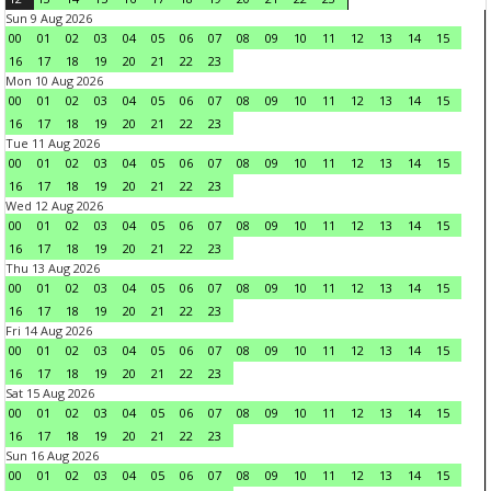
Sun 9 Aug 2026
00
01
02
03
04
05
06
07
08
09
10
11
12
13
14
15
16
17
18
19
20
21
22
23
Mon 10 Aug 2026
00
01
02
03
04
05
06
07
08
09
10
11
12
13
14
15
16
17
18
19
20
21
22
23
Tue 11 Aug 2026
00
01
02
03
04
05
06
07
08
09
10
11
12
13
14
15
16
17
18
19
20
21
22
23
Wed 12 Aug 2026
00
01
02
03
04
05
06
07
08
09
10
11
12
13
14
15
16
17
18
19
20
21
22
23
Thu 13 Aug 2026
00
01
02
03
04
05
06
07
08
09
10
11
12
13
14
15
16
17
18
19
20
21
22
23
Fri 14 Aug 2026
00
01
02
03
04
05
06
07
08
09
10
11
12
13
14
15
16
17
18
19
20
21
22
23
Sat 15 Aug 2026
00
01
02
03
04
05
06
07
08
09
10
11
12
13
14
15
16
17
18
19
20
21
22
23
Sun 16 Aug 2026
00
01
02
03
04
05
06
07
08
09
10
11
12
13
14
15