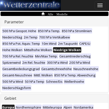
Toggle
naviga
Alle Modelle
Parameter
500 hPa Geopot. Höhe
850 hPa Temp.
850 hPa Stromlinien
Niederschlag
2m Temp
700 hPa Vertikalbew
850 hPa Pot. Äquiv. Temp
10m Wind
2m Taupunkt
CAPE/LI
Hohe Wolken
Mittelhohe Wolken
Niedrige Wolken
700 hPa Rel. Feuchte
Min/Max Temp.
Gesamtniederschlag
Spitzenwind
2m Rel. feuchte
300 hPa Wind
200 hPa Wind
Gesamtbedeckungsgrad
Gesamtschneehöhe
Neuschneehöhe
Gesamt-Neuschnee
Mittl. Wolken
850 hPa Temp. Abweichung
500 hPa Wind
50 hPa Temp
Schnee/Eis
Wellenhoehe
Niederschlagsform
Gebiet
Europa
Nordhemisphäre
Mitteleuropa
Alpen
Nordamerika