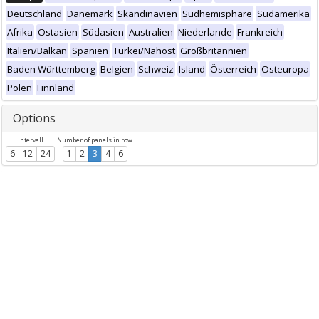
Deutschland
Dänemark
Skandinavien
Südhemisphäre
Südamerika
Afrika
Ostasien
Südasien
Australien
Niederlande
Frankreich
Italien/Balkan
Spanien
Türkei/Nahost
Großbritannien
Baden Württemberg
Belgien
Schweiz
Island
Österreich
Osteuropa
Polen
Finnland
Options
Intervall
Number of panels in row
6
12
24
1
2
3
4
6